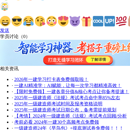
发送
学员讨论（
0
）
相关资讯
·
2026年一建学习打卡表免费领取啦！
·
一建AI精准学：AI赋能，让每一次学习都精准高效！
·
【限时免费领】一建各章分值&核心考点让你备考提速！
·
2025年一级建造师《法规》考试考点命中率85%左右
·
2025年一级建造师考试时间及报考资格说明
·
2025年一级建造师考试日期公布，备考需提前规划
·
【考情】2024年一级建造师《法规》考试考点回顾/分析
·
考前必看 2024年一建30个高频考点免费领
·
一级建造师24年《早鸟包》+摸底测试卷免费领！！！