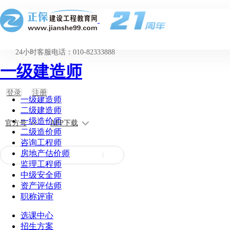
24小时客服电话：010-82333888
一级建造师
登录
注册
一级建造师
二级建造师
一级造价师
官方号
APP下载
二级造价师
咨询工程师
房地产估价师
监理工程师
中级安全师
资产评估师
职称评审
选课中心
招生方案