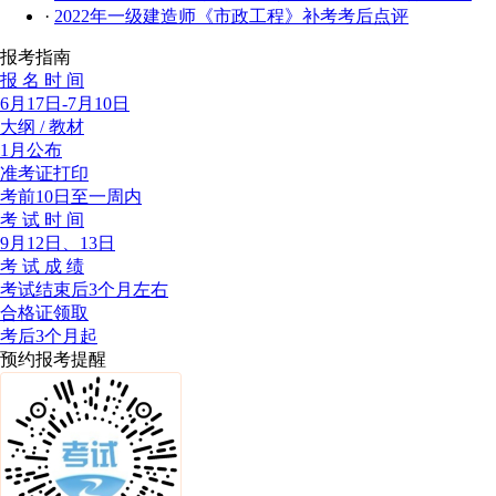
·
2022年一级建造师《市政工程》补考考后点评
报考指南
报 名 时 间
6月17日-7月10日
大纲 / 教材
1月公布
准考证打印
考前10日至一周内
考 试 时 间
9月12日、13日
考 试 成 绩
考试结束后3个月左右
合格证领取
考后3个月起
预约报考提醒