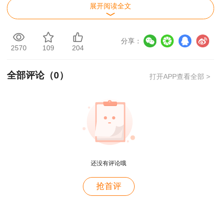
展开阅读全文
综合应急预案是从总体上阐述事故的应急方
针、政策，应急组织结构及相关应急职责，应急行
分享：
动、措施和保障等基本要求和程序，是应对各类事
2570
109
204
故的综合性文件。
全部评论（
0
）
打开APP查看全部 >
2. 专项应急预案
专项应急预案是针对具体的事故类别（如基坑
开挖、脚手架拆除等事故）、危险源和应急保障而
制定的计划或方案，是综合应急预案的组成部分，
用户m4****68
应按照综合应急预案的程序和要求组织制定，并作
老师讲的深入浅出，风趣幽默。编的记忆口诀也很助
还没有评论哦
为综合应急预案的附件。
于记忆。
用户zh****86
抢首评
3. 现场处置方案
老师讲的很好
现场处置方案是针对具体的装置、场所或设