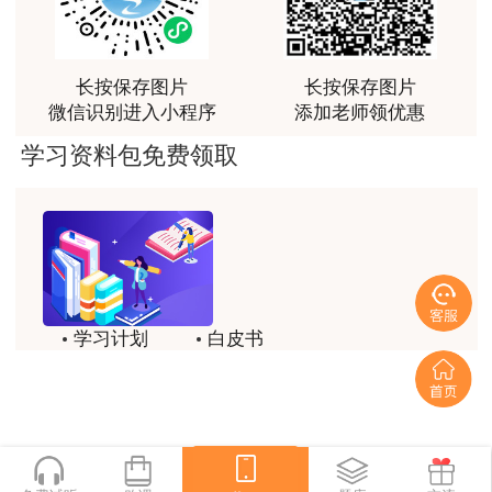
（1）生产经营单位因兼并、重组、转制等导
感谢教育网的多年支持与培养。
致隶属关系、经营方式、法定代表人发生变化的；
用户m9****66
长按保存图片
长按保存图片
（2）生产经营单位生产工艺和技术发生变化
老师讲课认真负责，要点突出；我考试通过了。
微信识别进入小程序
添加老师领优惠
的；
用户m9****66
学习资料包免费领取
（3）周围环境发生变化，形成新的重大危险
老师讲课认真负责，要点突出；我考试通过了。
源的；
用户ch****15
（4）应急组织指挥体系或者职责已经调整
达老师的课程讲的非常好
的；
用户s****02
学习计划
白皮书
喜欢达老师的讲课
（5）依据的法律、法规、规章和标准发生变
历年试题
备考精华
化的；
用户s****02
一键领取
讲的不错~
（6）应急预案演练评估报告要求修订的；
用户s****02
（7）应急预案管理部门要求修订的。