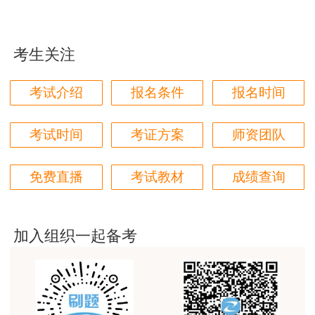
应急预案，应当抄送同级安全生产监督管理部门。
用户m9****66
对本次课程购买的老师的服务态度非常满意。希望我
3. 中央管理的总公司的综合应急预案和专项
们网站教学质量越来越高。祝大家都取得满意的结
考生关注
应急预案，报国务院国有资产监督管理部门、国务
果！
院安全生产监督管理部门和国务院有关主管部门备
用户m5****66
考试介绍
报名条件
报名时间
案；其所属单位的应急预案分别抄送所在地的省、
3位老师，讲的都非常的好，
自治区或设区的市人民政府安全生产监督管理部门
考试时间
考证方案
师资团队
用户m5****66
和有关主管部门备案。
3位老师，讲的都非常的好
四、 应急预案的实施
免费直播
考试教材
成绩查询
用户m9****88
1. 每年至少组织一次综合应急预案演练或者
建设工程教育网很给力，课程逻辑清晰，老师讲解通
专项应急预案演练，每半年至少组织一次现场处置
俗易懂，重点突出，模拟题质量高，押题卷压中的知
加入组织一起备考
识点很多，尤其是实务简答题秘籍压中将近70%的小
方案演练。
问，让小白学员也能一次过四门，十分给力，值得推
荐[强][强]
2. 应急预案应当及时修订的情形
用户jl****un