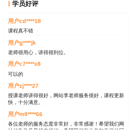
用户cd****18
学员好评
施、岗位所制定的应急处置措施。
课程真不错
二、 应急预案的评审
用户g****jk
老师很用心，讲得很到位。
组织：地方各级安全生产监督管理部门，必要
时可以召开听证会。
用户c7****x8
可以的
参与人员：涉及的政府工作人员和有关专家，
用户zj****27
有利害关系的应当回避。
授课老师讲得很好，网站李老师服务很好，课程更新
三、 应急预案的备案
快，十分满意。
用户m9****66
1. 地方各级安全生产监督管理部门的应急预
案，应当报同级人民政府和上一级安全生产监督管
各位老师的服务态度非常好，非常感谢！希望我们网
站的教学质量越来越好，希望我们每位参加学习的同
理部门备案。
学都取得非常优秀满意的成绩，衷心感谢各位老师的
辛勤付出！
2. 其他负有安全生产监督管理职责的部门的