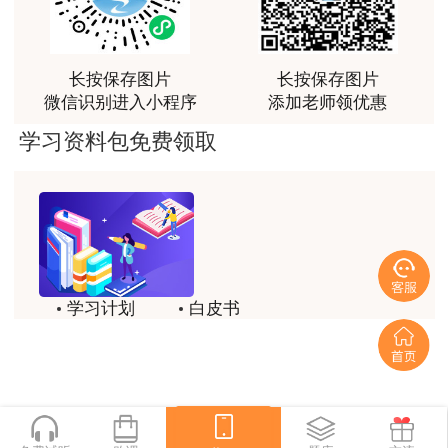
荐[强][强]
扫描进入小程序参与打卡，冲刺一建
用户jl****un
长按保存图片
长按保存图片
感谢教育网的多年支持与培养。
微信识别进入小程序
添加老师领优惠
用户m9****66
学习资料包免费领取
老师讲课认真负责，要点突出；我考试通过了。
用户m9****66
老师讲课认真负责，要点突出；我考试通过了。
用户ch****15
学习计划
白皮书
达老师的课程讲的非常好
历年试题
备考精华
用户s****02
喜欢达老师的讲课
一键领取
用户s****02