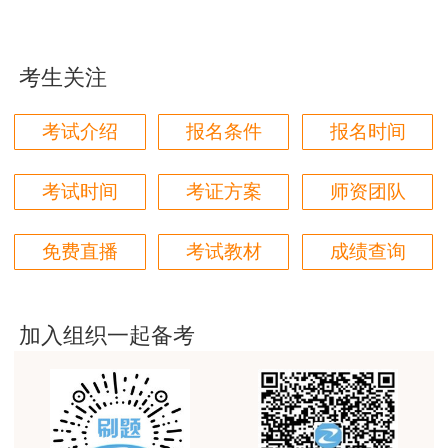
学都取得非常优秀满意的成绩，衷心感谢各位老师的
而垫资支付本身是部门规章所禁止的，但是不
辛勤付出！
是违反法律和行政法规的行为，因此，法律对此行
考生关注
用户m9****66
为的态度是不支持，对垫资的利息有最高限制要
对本次课程购买的老师的服务态度非常满意。希望我
求，若双方未约定利息，则视为无息。此政策的目
考试介绍
报名条件
报名时间
们网站教学质量越来越高。祝大家都取得满意的结
的旨在杜绝借垫资行为放贷。
果！
一建考前冲刺抢分大作战，一站过一建！参与
考试时间
考证方案
师资团队
用户m5****66
打卡活动，赢取学习好礼！
3位老师，讲的都非常的好，
免费直播
考试教材
成绩查询
用户m5****66
3位老师，讲的都非常的好
加入组织一起备考
用户m9****88
建设工程教育网很给力，课程逻辑清晰，老师讲解通
俗易懂，重点突出，模拟题质量高，押题卷压中的知
识点很多，尤其是实务简答题秘籍压中将近70%的小
问，让小白学员也能一次过四门，十分给力，值得推