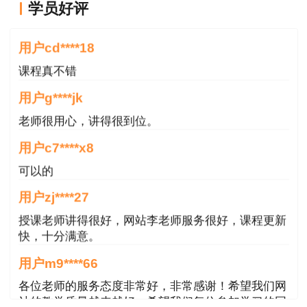
学员好评
老师讲的很好
1. 当事人对垫资和垫资利息有约定，承包人
请求按照约定返还垫资及其利息的，应予支持，但
用户cd****18
是约定的利息计算标准高于中国人民银行发布的同
课程真不错
期同类贷款利率的部分除外。
用户g****jk
2. 当事人对垫资没有约定的，按照工程欠款
老师很用心，讲得很到位。
处理。当事人对垫资利息没有约定，承包人请求支
用户c7****x8
付利息的，不予支持。
可以的
四、 欠付工程款利息和工程垫资利息的区别
用户zj****27
授课老师讲得很好，网站李老师服务很好，课程更新
欠付工程款是发包方违约，对其违约责任应当
快，十分满意。
本着处罚的原则，因此，即便没有约定工程款延期
用户m9****66
支付的利息，也需要按照银行同期贷款利率来支付
各位老师的服务态度非常好，非常感谢！希望我们网
利息，以示惩戒。
站的教学质量越来越好，希望我们每位参加学习的同