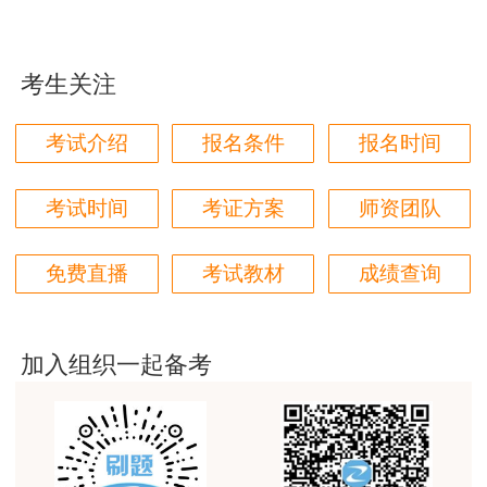
果！
用户m5****66
考生关注
3位老师，讲的都非常的好，
用户m5****66
考试介绍
报名条件
报名时间
3位老师，讲的都非常的好
考试时间
考证方案
师资团队
用户m9****88
建设工程教育网很给力，课程逻辑清晰，老师讲解通
免费直播
考试教材
成绩查询
俗易懂，重点突出，模拟题质量高，押题卷压中的知
识点很多，尤其是实务简答题秘籍压中将近70%的小
问，让小白学员也能一次过四门，十分给力，值得推
荐[强][强]
加入组织一起备考
用户jl****un
感谢教育网的多年支持与培养。
用户m9****66