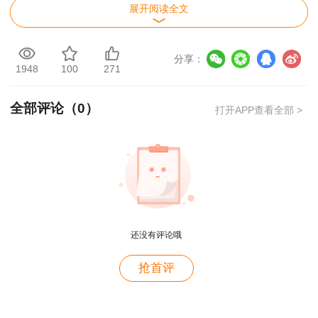
招标的基本程序
包和行为的规
为
展开阅读全文
止的工程承揽
定
行为
欠付工程款和
劳
分享：
1948
100
271
工程垫资利息
无效合同
效力待定合同
条
支付
全部评论（
0
）
打开APP查看全部 >
用人单位经济
在文物保护单
性裁员的规定
位保护范围和
申
用户m4****68
承揽合同
和不得解除劳
建设控制地带
产
老师讲的深入浅出，风趣幽默。编的记忆口诀也很助
于记忆。
动合同的规定
施工的规定
对建筑材料、
工
用户zh****86
施工现场安全
生产安全事故的等
设备等进行检
关
还没有评论哦
老师讲的很好
防护
级划分标准
验检测的规定
用户cd****18
抢首评
建设工程质量
民事诉讼的法院管
课程真不错
证据的种类
仲
保修制度
辖