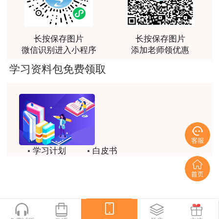
老师讲课认真负责，要点突出；我考试通过了。
用户m9****66
长按保存图片
长按保存图片
老师讲课认真负责，要点突出；我考试通过了。
微信识别进入小程序
添加老师领优惠
用户ch****15
学习资料包免费领取
达老师的课程讲的非常好
用户s****02
喜欢达老师的讲课
用户s****02
学习计划
白皮书
讲的不错~
历年试题
备考精华
用户s****02
一键领取
讲的不错~
用户s****02