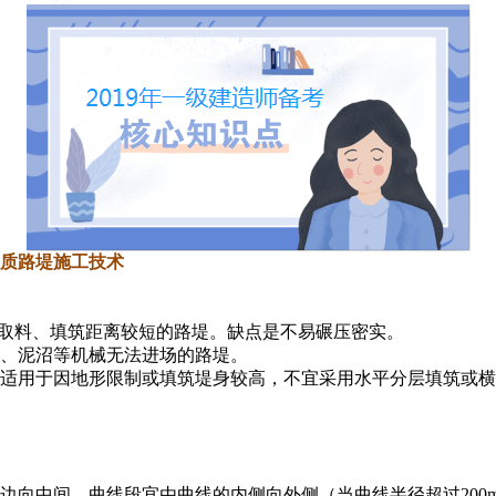
土质路堤施工技术
路堑取料、填筑距离较短的路堤。缺点是不易碾压密实。
岩、泥沼等机械无法进场的路堤。
筑。适用于因地形限制或填筑堤身较高，不宜采用水平分层填筑或
两边向中间，曲线段宜由曲线的内侧向外侧（当曲线半径超过200