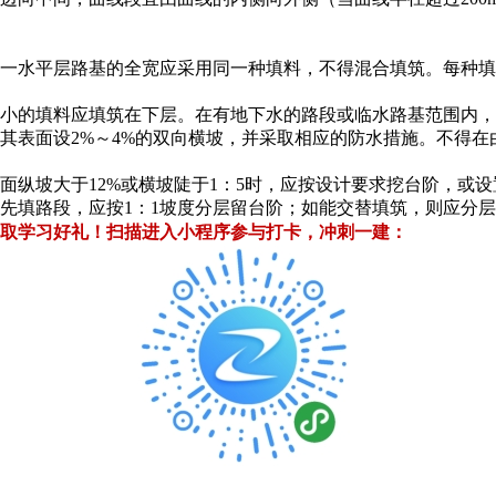
同一水平层路基的全宽应采用同一种填料，不得混合填筑。每种填
度较小的填料应填筑在下层。在有地下水的路段或临水路基范围内
在其表面设2%～4%的双向横坡，并采取相应的防水措施。不得
地面纵坡大于12%或横坡陡于1：5时，应按设计要求挖台阶，或设
则先填路段，应按1：1坡度分层留台阶；如能交替填筑，则应分
取学习好礼！
扫描进入小程序参与打卡，冲刺一建：