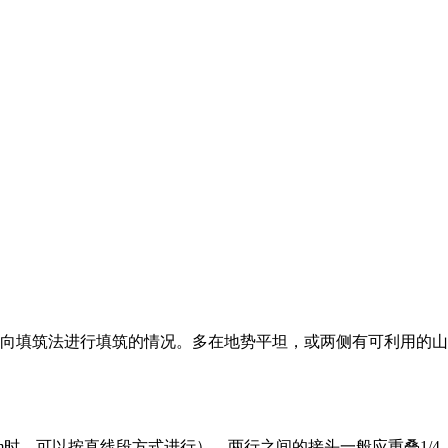
横向填筑法进行填筑的情况。多在地势平坦，或两侧有可利用的山
m时，可以按直线段方式进行）。两行之间的接头一般应重叠1/4