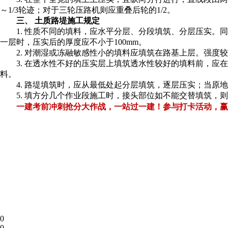
～1/3轮迹；对于三轮压路机则应重叠后轮的1/2。
三、 土质路堤施工规定
1. 性质不同的填料，应水平分层、分段填筑、分层压实。
一层时，压实后的厚度应不小于100mm。
2. 对潮湿或冻融敏感性小的填料应填筑在路基上层。强
3. 在透水性不好的压实层上填筑透水性较好的填料前，应
料。
4. 路堤填筑时，应从最低处起分层填筑，逐层压实；当原
5. 填方分几个作业段施工时，接头部位如不能交替填筑，
一建考前冲刺抢分大作战，一站过一建！参与打卡活动，赢
0
0