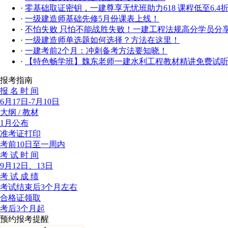
·
零基础取证密钥，一建尊享无忧班助力618 课程低至6.4
·
一级建造师基础先修5月份课表上线！
·
不怕失败 只怕不能战胜失败！一建工程法规高分学员分
·
一级建造师单选题如何选择？方法在这里！
·
一建考前2个月：冲刺备考方法要知晓！
·
【特色畅学班】魏东老师一建水利工程教材精讲免费试
报考指南
报 名 时 间
6月17日-7月10日
大纲 / 教材
1月公布
准考证打印
考前10日至一周内
考 试 时 间
9月12日、13日
考 试 成 绩
考试结束后3个月左右
合格证领取
考后3个月起
预约报考提醒