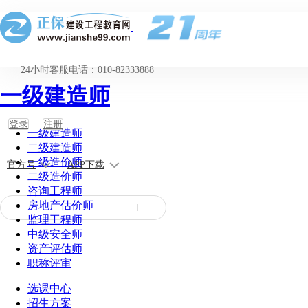
24小时客服电话：010-82333888
一级建造师
登录
注册
一级建造师
二级建造师
一级造价师
官方号
APP下载
二级造价师
咨询工程师
房地产估价师
监理工程师
中级安全师
资产评估师
职称评审
选课中心
招生方案