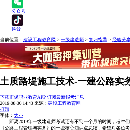
公众号
抖音
当前位置：
建设工程教育网
>
一级建造师
>
复习指导
>
经验分
土质路堤施工技术-一建公路实
下载正保职业教育APP 订阅最新报考消息
2019-08-30 14:43
来源：
建设工程教育网
打印
字体：
大
小
距离2019年一级建造师考试还有不到一个月的时间，考生
《
公路工程管理与实务
》的一些核心知识点总结，希望对各位考