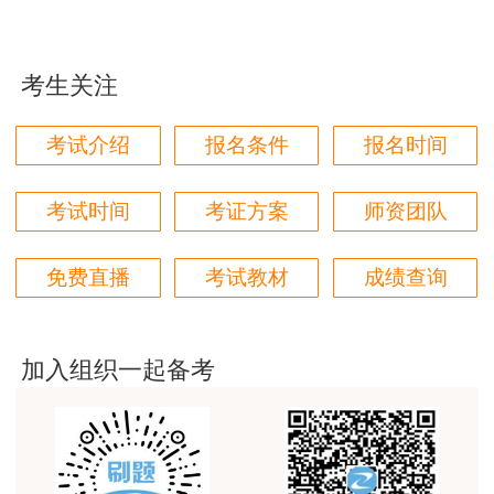
用户m9****66
6. 双侧壁导坑法：先开挖隧道两侧的导坑，
对本次课程购买的老师的服务态度非常满意。希望我
并进行初期支护、再分部开挖剩余部分的施工方
们网站教学质量越来越高。祝大家都取得满意的结
考生关注
法。双侧壁导坑法适用于浅埋大跨度隧道及地表下
果！
沉量要求严格而围岩条件很差的情况。
用户m5****66
考试介绍
报名条件
报名时间
7. 中导洞法：在连拱隧道或单线隧道的喇叭
3位老师，讲的都非常的好，
口地段，先开挖两洞之间立柱（或中墙）部分，并
考试时间
考证方案
师资团队
用户m5****66
完成立柱（或中墙）混凝土浇筑后，再进行左右两
3位老师，讲的都非常的好
洞开挖的施工方法。中导洞法适用于连拱隧道。
免费直播
考试教材
成绩查询
用户m9****88
二、 公路隧道超欠挖控制
建设工程教育网很给力，课程逻辑清晰，老师讲解通
俗易懂，重点突出，模拟题质量高，押题卷压中的知
加入组织一起备考
1. 当岩层完整、岩石抗压强度大于30MPa，
识点很多，尤其是实务简答题秘籍压中将近70%的小
并确认不影响衬砌结构稳定和强度时，允许岩石个
问，让小白学员也能一次过四门，十分给力，值得推
荐[强][强]
别突出部分（每1㎡内不宜大于0.1㎡）欠挖，但其
隆起量不得大于50mm。
用户jl****un