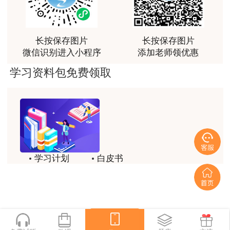
感谢教育网的多年支持与培养。
2. 应采取光面爆破、提高钻眼精度、控制药
用户m9****66
量等措施，并提高作业人员的技术水平。
长按保存图片
长按保存图片
老师讲课认真负责，要点突出；我考试通过了。
微信识别进入小程序
添加老师领优惠
3. 开挖后宜采用断面仪或激光投影仪直接测
用户m9****66
定开挖面面积，并绘制断面图。
学习资料包免费领取
老师讲课认真负责，要点突出；我考试通过了。
4. 隧道超欠挖的测定方法：利用激光束测
用户ch****15
定、用全站仪测定、用激光隧道界限测量仪测定、
达老师的课程讲的非常好
用二次衬砌轮廓钢架作基准测定。
用户s****02
一建考前冲刺抢分大作战，一站过一建！参与
学习计划
白皮书
喜欢达老师的讲课
打卡活动，赢取学习好礼！
扫描进入小程序参与打
历年试题
备考精华
用户s****02
卡，冲刺一建：
一键领取
讲的不错~
用户s****02