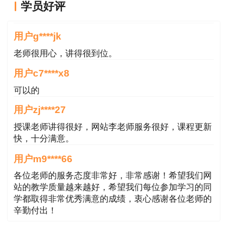
学员好评
环形，并进行支护，再分部开挖中部核心土、两侧
课程真不错
边墙的施工方法。环形开挖预留核心土法适用于Ⅴ
用户g****jk
～Ⅵ级围岩或一般土质围岩的中小跨度隧道，每循
老师很用心，讲得很到位。
环开挖长度宜为0.5～1.0m，核心土面积不应小于
整个断面的50%。
用户c7****x8
可以的
4. 中隔壁法（CD法）：在软弱围岩大跨隧道
用户zj****27
中，先开挖隧道的一侧，并施作中隔壁墙，然后再
分步开挖隧道的另一侧的施工方法。
授课老师讲得很好，网站李老师服务很好，课程更新
快，十分满意。
5. 交叉中隔壁法（CRD法）：是一种在中隔
用户m9****66
壁法的基础上增加临时仰拱，更快地封闭初支的施
各位老师的服务态度非常好，非常感谢！希望我们网
工方法。中隔壁法（CD法）或交叉中隔壁法
站的教学质量越来越好，希望我们每位参加学习的同
（CRD法）适用于围岩较差、跨度大、浅埋、地
学都取得非常优秀满意的成绩，衷心感谢各位老师的
辛勤付出！
表沉降需要控制的场合。