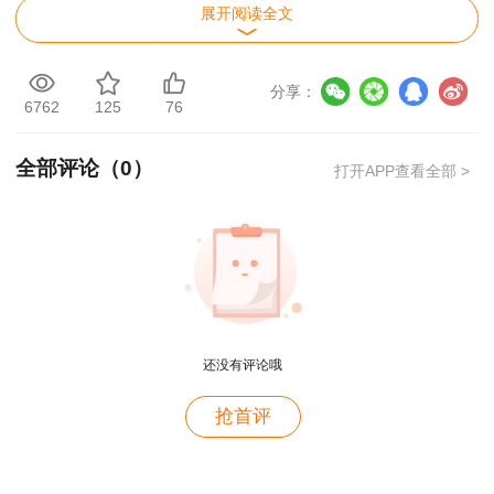
的施工方法。全断面法适用用于Ⅰ～Ⅲ级围岩的中小
展开阅读全文
跨度隧道，Ⅳ级围岩中跨度隧道和Ⅲ级围岩大跨度
隧道在采用了有效的预加固措施后，也可采用全断
分享：
6762
125
76
面法开挖。
全部评论（
0
）
2. 台阶法：先开挖上半断面，待开挖至一定
打开APP查看全部 >
距离后再同时开挖下半断面，上下半断面同时并进
的施工方法。台阶法分为二台阶法、三台阶法。台
阶法适用于Ⅲ～Ⅴ级围岩的中小跨度隧道，Ⅵ级围
岩的小跨度隧道在采用了有效的预加固措施后亦可
用户m4****68
采用台阶法开挖。单车道隧道及围岩地质条件较好
老师讲的深入浅出，风趣幽默。编的记忆口诀也很助
的双车道隧道可采用二台阶法施工，隧道断面较
还没有评论哦
于记忆。
高、单层台阶断面尺寸较大时可采用三台阶法，台
用户zh****86
抢首评
阶长度宜为隧道开挖跨度的1～1.5倍。
老师讲的很好
3. 环形开挖预留核心土法：先开挖上台阶成
用户cd****18