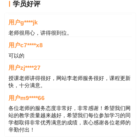
学员好评
课程真不错
设备及管道表面金属涂层主要采用热喷涂法施
工。
用户g****jk
老师很用心，讲得很到位。
1. 金属热喷涂类型（根据热源的不同）
用户c7****x8
一般将金属热喷涂分为燃烧法和电加热法两大
可以的
类。
用户zj****27
2. 金属热喷涂工艺
授课老师讲得很好，网站李老师服务很好，课程更新
快，十分满意。
包括基体表面预处理、热喷涂、后处理、精加
用户m9****66
工等过程；
各位老师的服务态度非常好，非常感谢！希望我们网
3. 金属热喷涂材料：多采用锌、锌铝合金、
站的教学质量越来越好，希望我们每位参加学习的同
学都取得非常优秀满意的成绩，衷心感谢各位老师的
铝和铝镁合金等。
辛勤付出！
4. 金属热喷涂设备