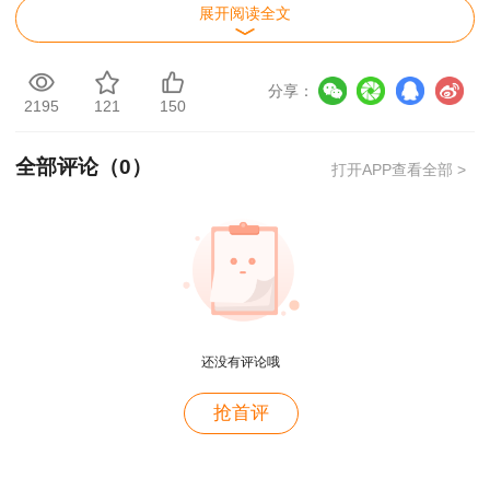
缓蚀剂。
展开阅读全文
二、 涂料涂层施工方法
分享：
2195
121
150
1. 刷涂法：适用于小面积。
全部评论（
0
）
打开APP查看全部 >
2. 滚涂法：适用于较大面积、效率高于刷
涂。
3. 空气喷涂（应用最广的方法）
用户m4****68
可多得厚薄均匀，光滑平整的涂层，涂料利用
老师讲的深入浅出，风趣幽默。编的记忆口诀也很助
率低，污染严重。
还没有评论哦
于记忆。
4. 高压无气喷涂：涂膜质量较好，适宜于大
用户zh****86
抢首评
面积的物体涂装。
老师讲的很好
三、 金属涂层施工方法
用户cd****18