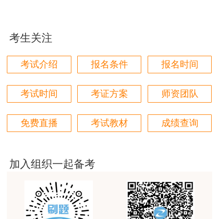
用户m9****66
对本次课程购买的老师的服务态度非常满意。希望我
设备主要由喷枪、热源、涂层材料供给装置以
们网站教学质量越来越高。祝大家都取得满意的结
考生关注
及控制系统和冷却系统组成。
果！
四、 衬里施工方法
用户m5****66
考试介绍
报名条件
报名时间
3位老师，讲的都非常的好，
1. 块材衬里
考试时间
考证方案
师资团队
用户m5****66
采用胶泥衬砌法，常用胶泥主要有水玻璃胶泥
3位老师，讲的都非常的好
和树脂胶泥。
免费直播
考试教材
成绩查询
用户m9****88
2. 纤维增强塑料
建设工程教育网很给力，课程逻辑清晰，老师讲解通
俗易懂，重点突出，模拟题质量高，押题卷压中的知
加入组织一起备考
（1）铺贴法：可连续或间断施工；纤维增强
识点很多，尤其是实务简答题秘籍压中将近70%的小
问，让小白学员也能一次过四门，十分给力，值得推
酚醛树脂衬里应采用间断法施工。
荐[强][强]
（2）喷射法
用户jl****un