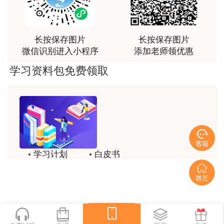
感谢教育网的多年支持与培养。
基体表面喷涂封底胶料后将纤维增强塑料与树
脂混合喷涂。
用户m9****66
长按保存图片
长按保存图片
老师讲课认真负责，要点突出；我考试通过了。
3. 橡胶衬里
微信识别进入小程序
添加老师领优惠
用户m9****66
学习资料包免费领取
采用粘贴法，利用胶粘剂粘贴，接口以搭边方
老师讲课认真负责，要点突出；我考试通过了。
式粘合。
用户ch****15
4. 塑料衬里（焊接、粘贴等方法）
达老师的课程讲的非常好
5. 铅衬里（衬铅与搪铅）
用户s****02
学习计划
白皮书
喜欢达老师的讲课
适用于常压或压力不高、温度较低和静载荷作
历年试题
备考精华
用户s****02
用下工作的设备；真空操作的设备、受振动和有冲
一键领取
击的设备不宜采用。
讲的不错~
用户s****02
五、 阴极保护施工方法