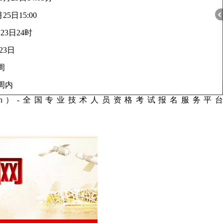
AP
25日15:00
23日24时
在
23日
线
客
周
折
课
服
程
周内
顾
om.cn）-全国专业技术人员资格考试报名服务平台
问
叠