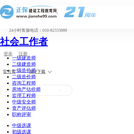
24小时客服电话：010-82333888
社会工作者
登录
注册
一级建造师
二级建造师
一级造价师
官方号
APP下载
二级造价师
咨询工程师
房地产估价师
监理工程师
中级安全师
资产评估师
职称评审
中级选课
初级选课