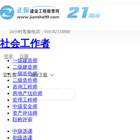
24小时客服电话：010-82333888
社会工作者
登录
注册
一级建造师
二级建造师
一级造价师
官方号
APP下载
二级造价师
咨询工程师
房地产估价师
监理工程师
中级安全师
资产评估师
职称评审
中级选课
初级选课