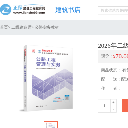
建筑书店
首页
>
二级建造师
> 公路实务教材
2026年
70.0
现价：
¥
商品状态： 有货
配 送：
配
作 者：
+
1
-