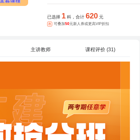
1
620
已选择
科，合计
元
可叠加
50
元新人券或更高VIP折扣
主讲教师
课程评价 (31)