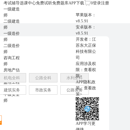
考试辅导
选课中心
免费试听
免费题库
APP下载
0
登录
注册
一级建造
苹果版本：
师
v8.5.91
二级建造
安卓版本：
师
v8.5.91
一级造价
开发者：江
师
苏东大正保
二级造价
科技有限公
师
司
咨询工程
应用涉及权
师
限：
查看权
房地产估
限>
价师
机电全科
公路全科
水利全科
APP隐私政
监理工程
策：
查看政
师
建筑实务
市政实务
公路实务
策>
中级安全
师
APP学习更
便捷