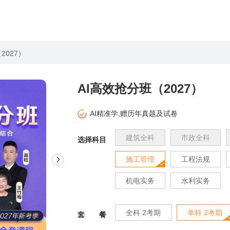
2027）
AI高效抢分班（2027）
AI精准学,赠历年真题及试卷
建筑全科
市政全科
选择科目
施工管理
工程法规
机电实务
水利实务
全科 2考期
单科 2考期
套
餐