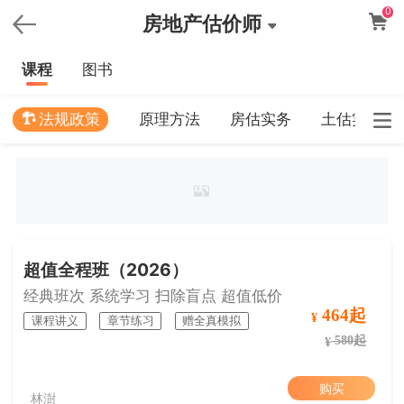
0
房地产估价师
课程
图书
法规政策
原理方法
房估实务
土估实务
超值全程班（2026）
经典班次 系统学习 扫除盲点 超值低价
464起
¥
课程讲义
章节练习
赠全真模拟
580起
¥
购买
林澍