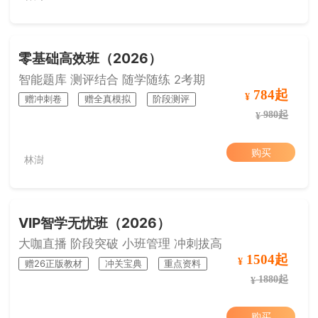
零基础高效班（2026）
智能题库 测评结合 随学随练 2考期
784起
¥
赠冲刺卷
赠全真模拟
阶段测评
980起
¥
购买
林澍
VIP智学无忧班（2026）
大咖直播 阶段突破 小班管理 冲刺拔高
1504起
¥
赠26正版教材
冲关宝典
重点资料
1880起
¥
购买