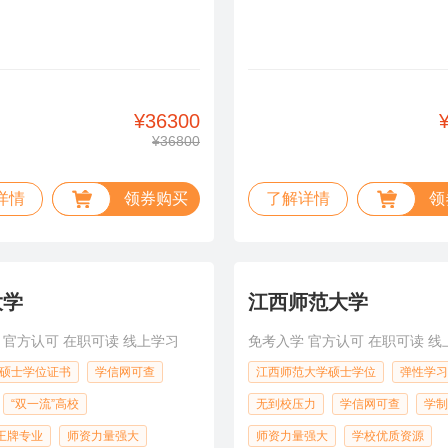
¥36300
¥36800
详情
领券购买
了解详情
领
大学
江西师范大学
 官方认可 在职可读 线上学习
免考入学 官方认可 在职可读 线
硕士学位证书
学信网可查
江西师范大学硕士学位
弹性学习
“双一流”高校
无到校压力
学信网可查
学制
”王牌专业
师资力量强大
师资力量强大
学校优质资源