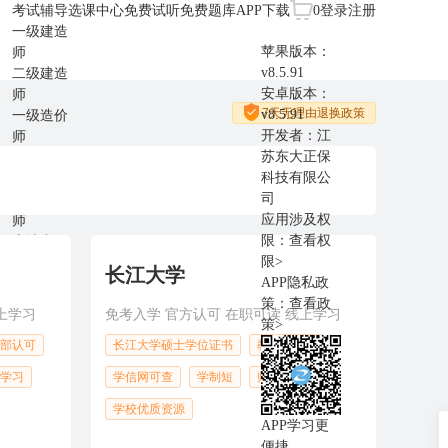
考试辅导
选课中心
免费试听
免费题库
APP下载
0
登录
注册
一级建造
苹果版本：
师
v8.5.91
二级建造
安卓版本：
师
7天无理由退换政策
v8.5.91
一级造价
开发者：江
师
苏东大正保
二级造价
科技有限公
师
司
咨询工程
应用涉及权
师
限：
查看权
房地产估
限>
价师
长江大学
APP隐私政
监理工程
策：
查看政
师
上学习
免考入学 官方认可 在职可读 线上学习
策>
中级安全
部认可
长江大学硕士学位证书
教育部认可
师
学习
学信网可查
学制短
师资力量强大
学校优质资源
APP学习更
便捷