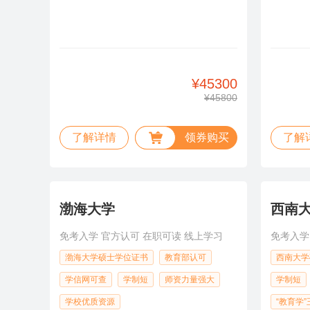
¥45300
¥45800
了解详情
领券购买
了解
渤海大学
西南
免考入学 官方认可 在职可读 线上学习
免考入学
渤海大学硕士学位证书
教育部认可
西南大学
学信网可查
学制短
师资力量强大
学制短
学校优质资源
“教育学