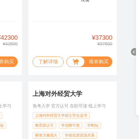
¥42300
¥37300
¥42800
¥37800
券购买
了解详情
领券购买
折
上海对外经贸大学
上学习
免考入学 官方认可 在职可读 线上学习
上海对外经贸大学硕士学位证书
短
教育部认可
学信网可查
学制短
师资力量强大
学校优质资源共享