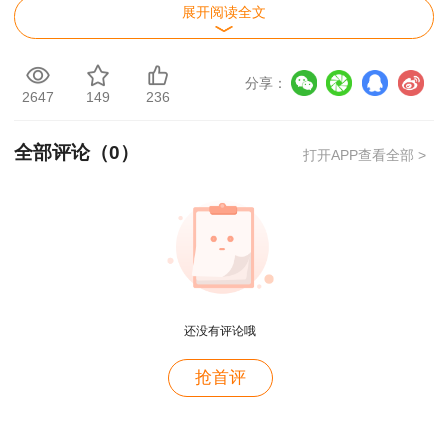
展开阅读全文
分享：
2647
149
236
全部评论（
0
）
打开APP查看全部 >
用户m2****88
还没有评论哦
一如既往的好
用户m1****68
抢首评
王老师越来越年轻了
用户zh****35