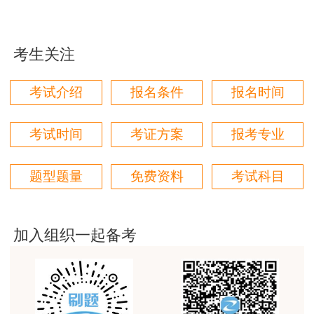
用户85****06
真的是把学习变成自己能理解的语言最重要！
考生关注
用户m1****88
太喜欢王英老师了
考试介绍
报名条件
报名时间
用户m5****68
平台历史购买的课程，老师讲的多非常好
考试时间
考证方案
报考专业
用户m2****68
题型题量
免费资料
考试科目
老师讲的很细致很认真，课件准备充分也非常有耐
心，听了老师的课很有收获，谢谢老师的付出和努
力。
加入组织一起备考
用户m0****88
最棒的预习课
用户m2****66