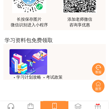
越听越觉得好
用户m2****66
越听越觉得好
长按保存图片
添加老师微信
微信识别进入小程序
咨询享优惠
用户m2****66
非常非常非常非常棒！！!！
学习资料包免费领取
用户m2****66
非常非常非常非常棒！！!！
用户xi****mo
土建计量这门课我听了门金瑞和孙琦两位老师的课
学习计划攻略
考试政策
程，感觉各有千秋，正好取长补短助我通过了该门考
试，非常感谢两位老师的课程。
试题/模拟题
备考精华
用户xi****mo
一键领取
时间是我们通过的保证，没有什么比坚持更有价值，
听王英老师的土建案例课程就是通过一造考试的最强