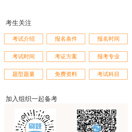
用户m1****96
三个字讲得好
用户85****06
考生关注
真的是把学习变成自己能理解的语言最重要！
考试介绍
报名条件
报名时间
用户m1****88
太喜欢王英老师了
考试时间
考证方案
报考专业
用户m5****68
题型题量
免费资料
考试科目
平台历史购买的课程，老师讲的多非常好
考后对答案加群参加讨论，2019年一级造价
用户m2****68
师备战群:
940660822
，点击链接加入群聊【2020
老师讲的很细致很认真，课件准备充分也非常有耐
一级造价师备战群】
加入组织一起备考
心，听了老师的课很有收获，谢谢老师的付出和努
力。
用户m0****88
最棒的预习课