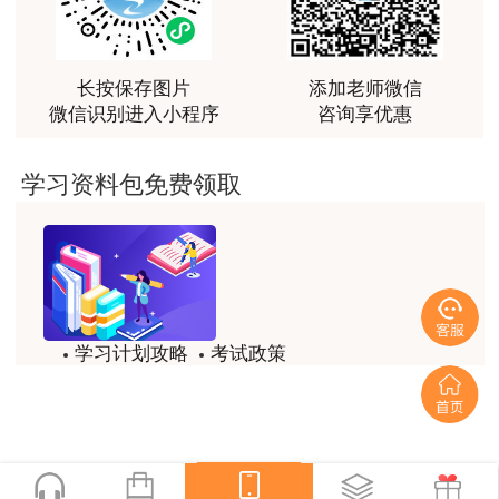
用户m2****66
越听越觉得好
长按保存图片
添加老师微信
微信识别进入小程序
咨询享优惠
用户m2****66
越听越觉得好
学习资料包免费领取
用户m2****66
非常非常非常非常棒！！!！
以上就是为大家分享的2019年一级造价师
用户m2****66
《案例分析（安装）》试题及答案解析四，建设工
非常非常非常非常棒！！!！
程教育网将持续关注2020年一级造价师考试的相
学习计划攻略
考试政策
用户xi****mo
关信息。更多2020年一级造价师考试内容，尽在
试题/模拟题
备考精华
土建计量这门课我听了门金瑞和孙琦两位老师的课
建设工程教育网一级造价师栏目!
程，感觉各有千秋，正好取长补短助我通过了该门考
一键领取
试，非常感谢两位老师的课程。
【本文是建设工程教育网原创文章，转载请注明来
自建设工程教育网】
用户xi****mo