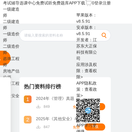
考试辅导
选课中心
免费试听
免费题库
APP下载
0
登录
注册
一级建造
苹果版本：
师
v8.5.91
二级建造
安卓版本：
师
v8.5.91
一级造价
开发者：江
师
苏东大正保
二级造价
科技有限公
师
载
司
咨询工程
应用涉及权
师
限：
查看权
房地产估
限>
价师
APP隐私政
监理工程
热门资料排行榜
策：
查看政
师
策>
中级安全
2024年《管理》真题
1
师
下载
849
免费
2025年《其他安全》考试考情分析
2
APP学习更
下载
847
免费
便捷