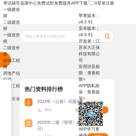
考试辅导
选课中心
免费试听
免费题库
APP下载
0
登录
注册
一级建造
苹果版本：
师
v8.5.91
二级建造
安卓版本：
师
v8.5.91
一级造价
开发者：江
师
苏东大正保
二级造价
科技有限公
师
载
司
咨询工程
应用涉及权
师
限：
查看权
房地产估
限>
价师
APP隐私政
监理工程
热门资料排行榜
策：
查看政
师
策>
中级安全
2024年《公路》试题A卷
1
师
下载
853
免费
2025年二建《管理》真题（5月11
2
日）
APP学习更
便捷