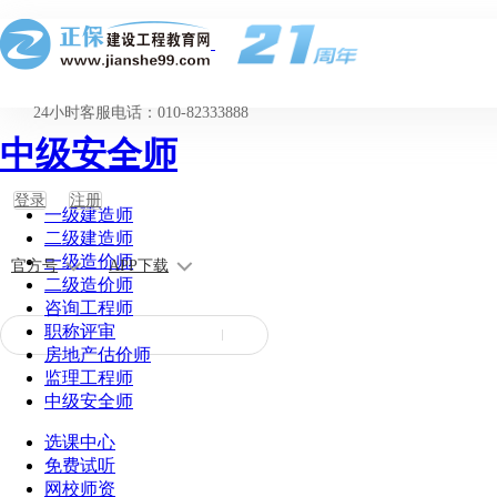
24小时客服电话：010-82333888
中级安全师
登录
注册
一级建造师
二级建造师
一级造价师
官方号
APP下载
二级造价师
咨询工程师
职称评审
房地产估价师
监理工程师
中级安全师
选课中心
免费试听
网校师资