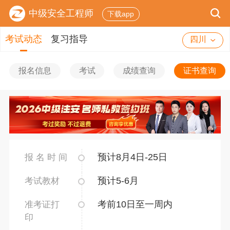
中级安全工程师
下载app
考试动态
复习指导
四川
报名信息
考试
成绩查询
证书查询
预计8月4日-25日
报 名 时 间
预计5-6月
考试教材
考前10日至一周内
准考证打
印