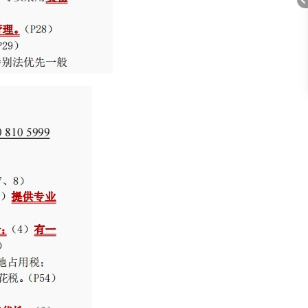
在
线
客
折
课
服
程
顾
问
叠