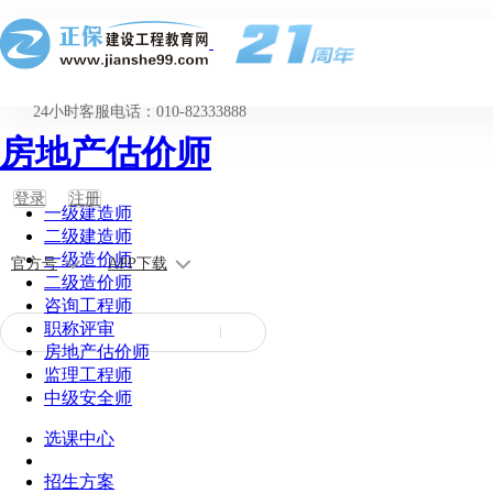
24小时客服电话：010-82333888
房地产估价师
登录
注册
一级建造师
二级建造师
一级造价师
官方号
APP下载
二级造价师
咨询工程师
职称评审
房地产估价师
监理工程师
中级安全师
选课中心
招生方案