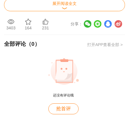
展开阅读全文
分享：
3403
164
231
全部评论（
0
）
打开APP查看全部 >
2024房地产估价师考前三页纸部分截图，想
用户zh****zb
要完整版进群领哦！
资产评估师就是跟着林老师学的，讲的很好，幽默风
趣
用户zh****zb
还没有评论哦
老师长得帅，课也讲的好。
用户m2****66
抢首评
非常好