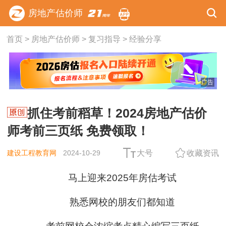
房地产估价师
首页
>
房地产估价师
>
复习指导
>
经验分享
广告
抓住考前稻草！2024房地产估价
师考前三页纸 免费领取！
建设工程教育网
2024-10-29
大号
收藏资讯
马上迎来2025年房估考试
熟悉网校的朋友们都知道