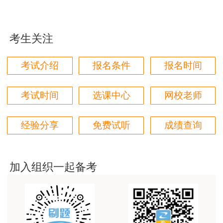
用户m0****66
原理方法赵占香老师讲得很通俗易懂，节奏刚刚好，
考生关注
跟着老师有信心学下去。
用户m3****88
考试介绍
报名条件
报名时间
考房估，就得正保建工网
考试时间
选课中心
网校老师
用户m1****68
朋友推荐过来的，直接选的网校最好的班，希望一把
经验分享
免费试听
成绩查询
过
用户m0****68
王佑辉老师土估的神
加入组织一起备考
用户m5****68
王佑辉讲的课很好，答疑老师1526很有耐心，答疑的
很好，是一位暖心的好老师