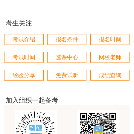
赞。
用户m6****66
考生关注
第一次考房估，对比了好几家网校，最终选择了正
保，学习了两个月了，越来越发现讲得是真好，我这
说明：因考试政策、内容不断变化与调整，建设工
考试介绍
报名条件
报名时间
门外汗都能听懂
程教育网提供的以上信息仅供参考，如有异议，请
用户m0****66
考生以官网新公布内容为准！
考试时间
选课中心
网校老师
原理方法赵占香老师讲得很通俗易懂，节奏刚刚好，
跟着老师有信心学下去。
经验分享
免费试听
成绩查询
用户m3****88
考房估，就得正保建工网
加入组织一起备考
用户m1****68
朋友推荐过来的，直接选的网校最好的班，希望一把
过
用户m0****68