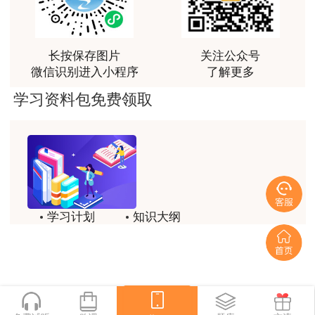
王佑辉老师土估的神
用户m5****68
长按保存图片
关注公众号
王佑辉讲的课很好，答疑老师1526很有耐心，答疑的
微信识别进入小程序
了解更多
很好，是一位暖心的好老师
学习资料包免费领取
学习计划
知识大纲
历年试题
备考方法
一键领取