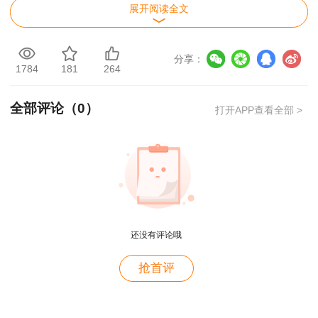
展开阅读全文
2.委托人亲笔签署的个人授权委托书（可参照附件
《个人授权委托书（模板）》出具）。
分享：
二、证书领取地址
1784
181
264
济南市市中区卧龙路128号山东省建设节能示范大
全部评论（
0
）
打开APP查看全部 >
厦15层1510室（从西电梯前往）。
三、证书领取时间
2026年3月23日至4月10日（节假日除外），
工作
日办公时间：上午8:30-12:00，下午13:00-
17:00
。
还没有评论哦
用户zh****zb
抢首评
咨询电话：0531-51765538，0531-51765541。
资产评估师就是跟着林老师学的，讲的很好，幽默风
趣
附件:个人授权委托书（模板）
用户zh****zb