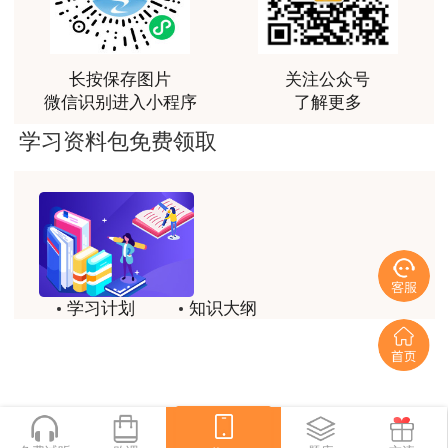
王佑辉讲的课很好，答疑老师1526很有耐心，答疑的
科目名称
试卷满分
合格标准
很好，是一位暖心的好老师
房地产制度法规政策
100
60
长按保存图片
关注公众号
房地产估价原理与方法
100
60
微信识别进入小程序
了解更多
房地产估价基础与实务
100
60
学习资料包免费领取
土地估价基础与实务
100
60
推荐阅读：
2024年房地产估价师考试考后交流群
学习计划
知识大纲
历年试题
备考方法
一键领取