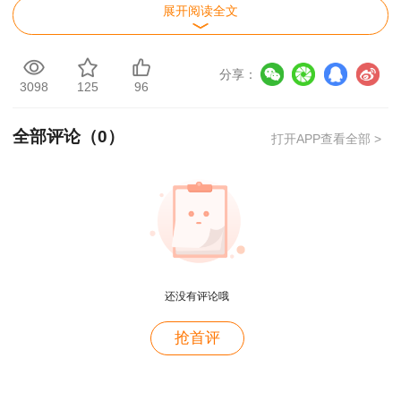
展开阅读全文
分享：
3098
125
96
全部评论（
0
）
打开APP查看全部 >
用户zh****zb
资产评估师就是跟着林老师学的，讲的很好，幽默风
还没有评论哦
趣
用户zh****zb
抢首评
老师长得帅，课也讲的好。
*温馨提示：订阅消息只针对本年考试有效，次年需
用户m2****66