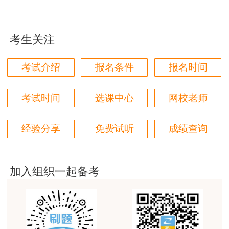
第一次考房估，对比了好几家网校，最终选择了正
台”模块中的“成绩查询”。
保，学习了两个月了，越来越发现讲得是真好，我这
门外汗都能听懂
考生关注
2.微信查询。关注“中国房地产估价”微信公众
用户m0****66
号（微信号：CIREA-WX），点击“信息服务”栏目
考试介绍
报名条件
报名时间
原理方法赵占香老师讲得很通俗易懂，节奏刚刚好，
下的“成绩查询”。
跟着老师有信心学下去。
此外，自成绩公布之日起30日内，考生可登
考试时间
选课中心
网校老师
用户m3****88
录中国房地产估价师网（网址：
考房估，就得正保建工网
http://www.cirea.org.cn/），点击“考试服务平
经验分享
免费试听
成绩查询
用户m1****68
台”模块中的“成绩复核申请”，在线申请复核试卷卷
朋友推荐过来的，直接选的网校最好的班，希望一把
面合分是否准确，以及查看成绩复核结果。
过
加入组织一起备考
房地产估价师考试合格标准
用户m0****68
一般情况下房地产估价师考试各科目合格标准
王佑辉老师土估的神
为其总分的60%。
用户m5****68