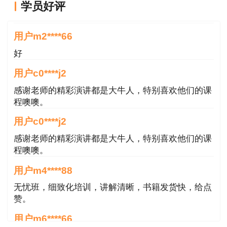
重新订阅。
学员好评
非常好
用户m2****66
房地产估价师考试成绩查询时间
好
预计2025年1月。
用户c0****j2
年份
考试时间
成绩查询时间
感谢老师的精彩演讲都是大牛人，特别喜欢他们的课
2024年
11月9日、10日
预计2025年1月
程噢噢。
2023年
11月11日、12日
2024年1月5日
用户c0****j2
2022年
11月12日、13日
2023年3月13日
感谢老师的精彩演讲都是大牛人，特别喜欢他们的课
2021年
11月13日、14日
2022年1月7日
程噢噢。
2020年
10月17日、18日
2020年12月9日
用户m4****88
无忧班，细致化培训，讲解清晰，书籍发货快，给点
房地产估价师考试成绩查询方式
赞。
1.网站查询。登录中国房地产估价师网（网
用户m6****66
址：http://www.cirea.org.cn/），点击“考试服务平