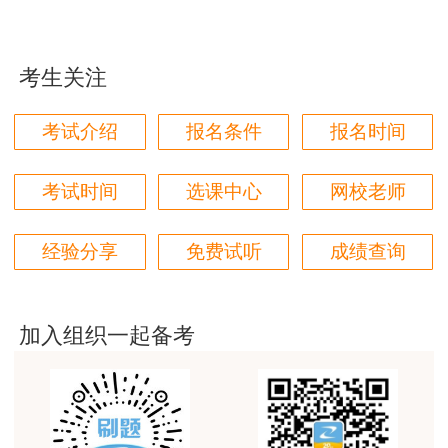
第一次考房估，对比了好几家网校，最终选择了正
保，学习了两个月了，越来越发现讲得是真好，我这
门外汗都能听懂
考生关注
用户m0****66
考试介绍
报名条件
报名时间
原理方法赵占香老师讲得很通俗易懂，节奏刚刚好，
跟着老师有信心学下去。
考试时间
选课中心
网校老师
用户m3****88
考房估，就得正保建工网
经验分享
免费试听
成绩查询
用户m1****68
朋友推荐过来的，直接选的网校最好的班，希望一把
过
加入组织一起备考
用户m0****68
王佑辉老师土估的神
用户m5****68