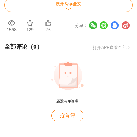
展开阅读全文
审核结果有疑问的应试人员，报名所在地人事考试
机构告知其在规定时限内补充提交相关证明材料，
分享：
逾期未提交的视为放弃资格审核。
1598
129
76
（三）对成绩合格、拟取得资格证书人员名单
全部评论（
0
）
打开APP查看全部 >
在自治区人事考试信息网上进行公示。资格审核未
通过的按有关规定处理。查实报考人员违反承诺，
在考试报名时存在提供虚假信息、虚假证明材料或
者以其他不正当手段取得相应资格证书或者成绩证
用户zh****zb
明等行为的，按照《专业技术人员资格考试违纪违
规行为处理规定》（人力资源和社会保障部令第
资产评估师就是跟着林老师学的，讲的很好，幽默风
还没有评论哦
趣
31号）处理。涉嫌犯罪的，移送司法机关处理。
用户zh****zb
抢首评
2019房估成绩查询入口>>
老师长得帅，课也讲的好。