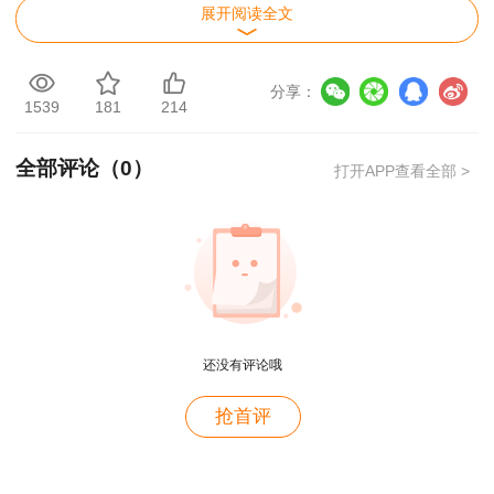
常见问题
展开阅读全文
1、房地产估价师资格证的学历要求是什么？
分享：
答：具有高等院校专科以上学历。
1539
181
214
2、如何准备房地产估价师考试的相关科目？
全部评论（
0
）
打开APP查看全部 >
答：考生可以参考官方教材，结合平时的学习和工
作经验进行备考。
还没有评论哦
用户zh****zb
抢首评
资产评估师就是跟着林老师学的，讲的很好，幽默风
趣