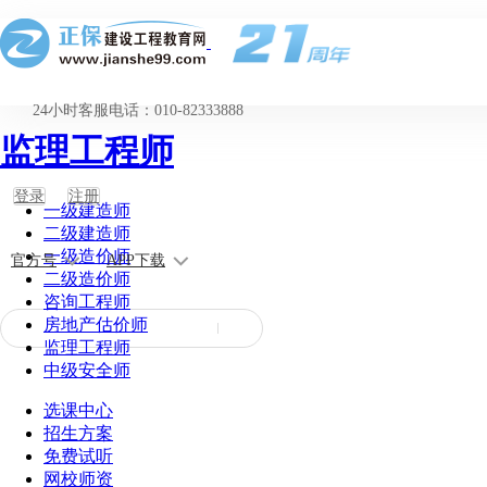
24小时客服电话：010-82333888
监理工程师
登录
注册
一级建造师
二级建造师
一级造价师
官方号
APP下载
二级造价师
咨询工程师
房地产估价师
监理工程师
中级安全师
选课中心
招生方案
免费试听
网校师资