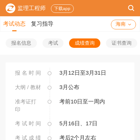
监理工程师
下载app
考试动态
复习指导
海南
报名信息
考试
成绩查询
证书查询
3月12日至3月31日
报 名 时 间
3月公布
大纲 / 教材
考前10日至一周内
准考证打
印
5月16日、17日
考 试 时 间
考后2个月左右
考 试 成 绩