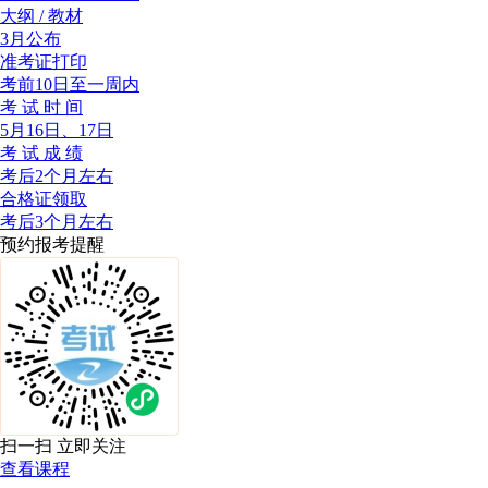
大纲 / 教材
3月公布
准考证打印
考前10日至一周内
考 试 时 间
5月16日、17日
考 试 成 绩
考后2个月左右
合格证领取
考后3个月左右
预约报考提醒
扫一扫 立即关注
查看课程