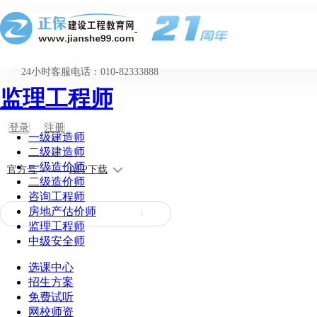
24小时客服电话：010-82333888
监理工程师
登录
注册
一级建造师
二级建造师
一级造价师
官方号
APP下载
二级造价师
咨询工程师
房地产估价师
监理工程师
中级安全师
选课中心
招生方案
免费试听
网校师资