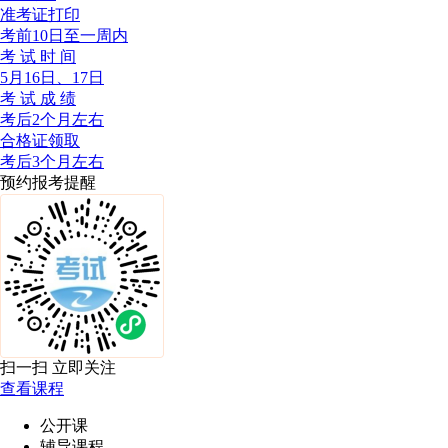
准考证打印
考前10日至一周内
考 试 时 间
5月16日、17日
考 试 成 绩
考后2个月左右
合格证领取
考后3个月左右
预约报考提醒
扫一扫 立即关注
查看课程
公开课
辅导课程