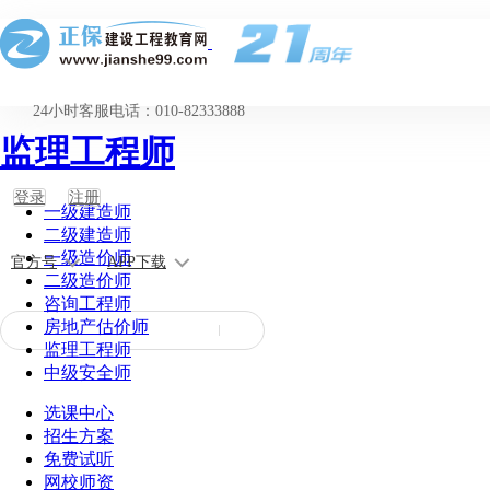
24小时客服电话：010-82333888
监理工程师
登录
注册
一级建造师
二级建造师
一级造价师
官方号
APP下载
二级造价师
咨询工程师
房地产估价师
监理工程师
中级安全师
选课中心
招生方案
免费试听
网校师资