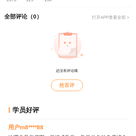
门，严格核查报名材料，严厉打击有组织的跨区域
团伙作弊、高科技作弊及替考等违法违规行为。
全部评论（
0
）
打开APP查看全部 >
二、考试时间、科目及地点
（一）考试时间与科目
5月17日
还没有评论哦
上午：09:00－11:00 建设工程合同管理
抢首评
下午：14:00－17:00 建设工程目标控制（3个
专业）
用户xi****28
概论就学习了十几天81分，感谢唐老师！
学员好评
5月18日
用户m8****88
上午：09:00－11:00 建设工程监理基本理论
这哪儿是老师啊。保姆式教学。教学从各种角度综合
和相关法规