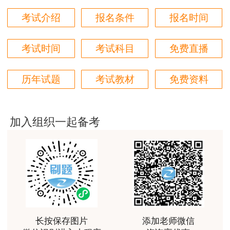
考试介绍
报名条件
报名时间
用户m6****66
凡符合《住房和城乡建设部、交通运输部、水
好
利部和人力资源社会保障部关于印发〈监理工程师
考试时间
考试科目
免费直播
职业资格制度规定〉〈监理工程师职业资格考试实
用户m6****66
施办法〉的通知》（建人规〔2020〕3号）和《人
好
历年试题
考试教材
免费资料
力资源社会保障部关于降低或取消部分准入类职业
用户m6****66
资格考试工作年限要求有关事项的通知》（人社部
非常美好
发〔2022〕8号）规定条件的人员，均可报名参加
加入组织一起备考
用户m6****68
监理工程师职业资格考试。自2022年起，监理工
程师职业资格考试工作年限有调整，具体条件如
陈老师讲得非常好，特别喜欢听他的课
下：
用户m7****66
好好 好 好 好真好
（一）一般条件
用户Fa****56
凡遵守中华人民共和国宪法、法律、法规，具
长按保存图片
添加老师微信
认真听完，自己理解，老师确实讲的很好
有良好的业务素质和道德品行，具备下列条件之一