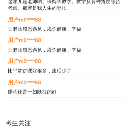
考虑。那就是我人生的导师。
下午：14:00－18:00 建设工程监理案例分析
用户m0****88
（3个专业）
王老师感恩遇见，愿你健康，辛福
用户m0****88
《建设工程监理案例分析》科目为主观题，其
余科目均为客观题。《建设工程合同管理》和《建
王老师感恩遇见，愿你健康，辛福
设工程监理基本理论和相关法规》为基础科目；
用户m9****88
《建设工程目标控制》和《建设工程监理案例分
比平常讲课好很多，废话少了
析》为专业科目，专业类别分为土木建筑工程、交
用户m2****68
通运输工程和水利工程，报考人员可根据实际工作
课程还是一如既往的好
需要选报其一。
用户m4****88
（二）考试地点
好 非常好 非常棒
考试具体地点以准考证为准。
用户m8****68
考生关注
非常好
三、报名条件