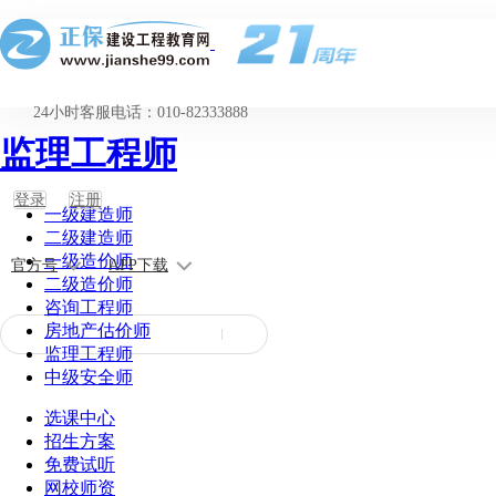
24小时客服电话：010-82333888
监理工程师
登录
注册
一级建造师
二级建造师
一级造价师
官方号
APP下载
二级造价师
咨询工程师
房地产估价师
监理工程师
中级安全师
选课中心
招生方案
免费试听
网校师资