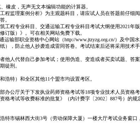
笔、橡皮，无声无文本编辑功能的计算器。
工程监理案例分析》为主观题科目，请应试人员在答题前仔细阅
答。
建筑工程专业科目、交通运输工程专业科目考试大纲使用2021
年修订版）》。可在相关网站免费下载。
、交通运输部职业资格中心网站（http://www.jtzyzg.org.cn/）及中国水
纸），防止他人抄袭造成雷同答卷。考试结束后还将采用技术手
者他人代替自己参加考试；使用伪造、变造或者买卖试题、答案
期徒刑。
呼和浩特）和全区其他11个盟市均设置考区。
办公厅关于下发执业药师资格考试等18项专业技术人员资格考试
格考试等收费标准的批复》（内计费字〔2002〕887号）的规
市锡林西大街3号（劳动保障大厦）一楼大厅考试业务窗口，联系电话