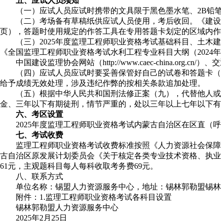
五、应试人员须知
（一）应试人员应试时携带的文具限于黑色墨水笔、2B铅
（二）考场备有草稿纸供应试人员使用，考后收回。《建设
页），答题时使用规定的作答工具在专用答题卡划定的区域内作
（三）2025年度监理工程师职业资格考试基础科目、土木
《全国监理工程师职业资格考试水利工程专业科目大纲（2024
中国建设监理协会网站（http://www.caec-china.org.cn/）
（四）应试人员应试时要妥善保管好自己的试卷和答题卡（
给予成绩无效处理，涉及违纪作弊的按相关条款追加处理。
（五）根据中华人民共和国刑法修正案（九），代替他人或
金、三年以下有期徒刑，情节严重的，处以三年以上七年以下有
六、考区设置
2025年度监理工程师职业资格考试内蒙古自治区在区直（
七、考试收费
监理工程师职业资格考试收费标准按照《人力资源社会保障部
古自治区原发展计划委员会《关于核定各类专业技术资格、执业资
61元，主观题科目每人每科收取考务费69元。
八、联系方式
单位名称：锡盟人力资源服务中心，地址：锡林郭勒盟锡林浩特
附件：
1
.监理工程师职业资格考试各科目设置
锡林郭勒盟人力资源服务中心
2025年2月25日