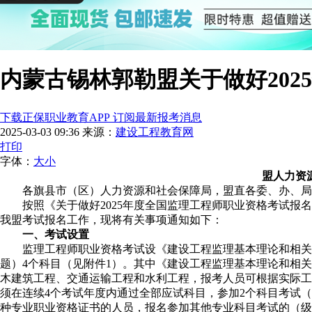
内蒙古锡林郭勒盟关于做好20
下载正保职业教育APP 订阅最新报考消息
2025-03-03 09:36
来源：
建设工程教育网
打印
字体：
大
小
盟人力资
各旗县市（区）人力资源和社会保障局，盟直各委、办、局
按
照
《
关于
做好
20
25
年度
全国
监理工程师职业资格考试
报名
我盟
考试报名工作，现将有关事项通知如下：
一、考试设置
监理工程师职业资格考试设《建设工程监理基本理论和相关
题）4个科目（见附件1）。其中《建设工程监理基本理论和相
木建筑工程、交通运输工程和水利工程，报考人员可根据实际工
须在连续4个考试年度内通过全部应试科目，参加2个科目考试
种专业职业资格证书的人员，报名参加其他专业科目考试的（级