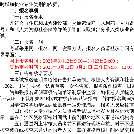
时增加执业专业类别的依据。
二、报名事项
（一）报名要求
凡符合《住房和城乡建设部、交通运输部、水利部、人力资
号）和《人力资源社会保障部关于降低或取消部分准入类职业资
试。
（二）报名时间
考试采用网上报名、网上缴费方式。报名人员请登录全国专业技术人员资格
录界面）。
网上报名时间：2025年3月12日9:00—3月23日24:00；
资格审核时间：2025年3月12日-3月24日(工作日9:00—12:0
（三）告知承诺要求
本考试报名证明事项推行告知承诺制。根据人力资源和社会
〔2021〕1号）要求，认真落实一次性告知、报名条件核查、
为加强报名证明事项告知承诺制事中监管，如报考人员提交
证/认证，下载相关PDF格式在线验证/认证报告，并在报名期
因学信网学历学位认证需要一定办理周期，报考人员应提前
（四）被记入专业技术人员资格考试诚信档案库且在记录期
示，需在自治区资格审核时间截止前到报名地区人事考试机构办
（五）通过网上审核人员考前不再进行现场审核。对于不适
核查或在线核查未通过的报考人员，需在资格审核时间内提交相