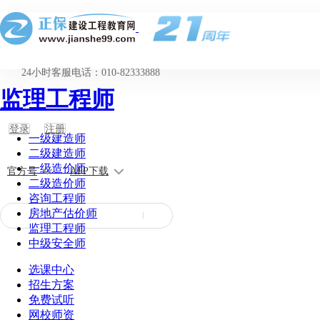
24小时客服电话：010-82333888
监理工程师
登录
注册
一级建造师
二级建造师
一级造价师
官方号
APP下载
二级造价师
咨询工程师
房地产估价师
监理工程师
中级安全师
选课中心
招生方案
免费试听
网校师资