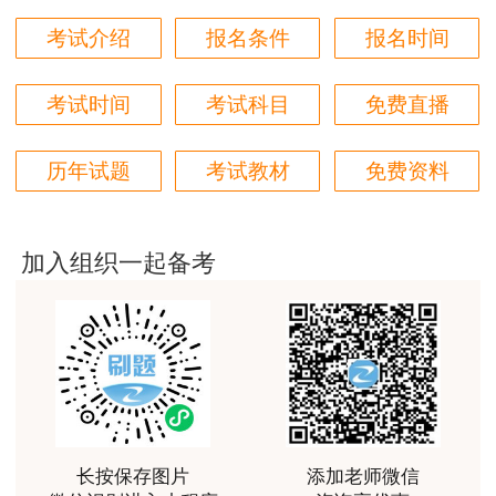
非常美好
考试介绍
报名条件
报名时间
用户m6****68
陈老师讲得非常好，特别喜欢听他的课
考试时间
考试科目
免费直播
用户m7****66
好好 好 好 好真好
历年试题
考试教材
免费资料
用户Fa****56
认真听完，自己理解，老师确实讲的很好
加入组织一起备考
用户xj****ra
课程课件设计完美，授课老师讲解通俗易懂
用户m9****88
李娜老师善于理解归纳，生动有趣，学生边学边受到
精神鼓舞
用户m7****68
长按保存图片
添加老师微信