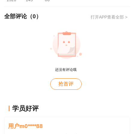
1.现场领取
全部评论（
0
）
打开APP查看全部 >
考生持本人有效身份证原件（委托代领需携带
考生身份证原件与代领人身份证原件）
用户xi****28
2.快递领取
概论就学习了十几天81分，感谢唐老师！
用户m8****88
①使用皖事通APP，下载皖事通APP，注册
登录后选择地区为“黄山市”，搜索【专业技术人员
这哪儿是老师啊。保姆式教学。教学从各种角度综合
还没有评论哦
考虑。那就是我人生的导师。
资格证书管理服务】事项，选择办事服务栏，点击
进入事项，填写详细信息后勾选送达方式为“邮
抢首评
用户m0****88
寄”。
王老师感恩遇见，愿你健康，辛福
用户m0****88
②登录安徽政务服务网，切换地区与部门
学员好评
为“黄山市-市人力资源社会保障局”，搜索【专业技
王老师感恩遇见，愿你健康，辛福
术人员资格证书管理服务】事项，点击在线办理后
用户m9****88
填写信息选择“邮寄”。