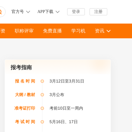
官方号
APP下载
登录
注册
师资
职称评审
免费直播
学习机
资讯
报考指南
报 名 时 间
3月12日至3月31日
大纲 / 教材
3月公布
准考证打印
考前10日至一周内
考 试 时 间
5月16日、17日