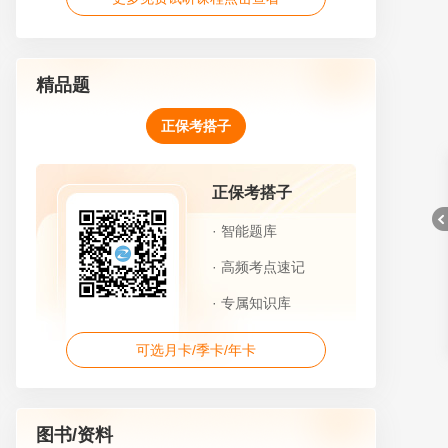
精品题
正保考搭子
正保考搭子
· 智能题库
· 高频考点速记
· 专属知识库
折
可选月卡/季卡/年卡
图书/资料