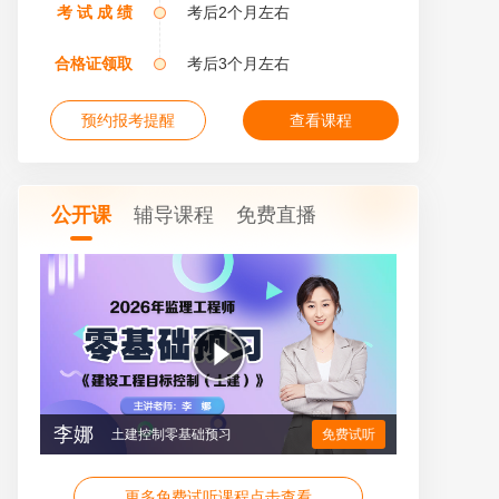
考 试 成 绩
考后2个月左右
合格证领取
考后3个月左右
预约报考提醒
查看课程
公开课
辅导课程
免费直播
李娜
陈江潮
土建控制零基础预习
土建案例零基础预习
免费试听
免费试听
更多免费试听课程点击查看