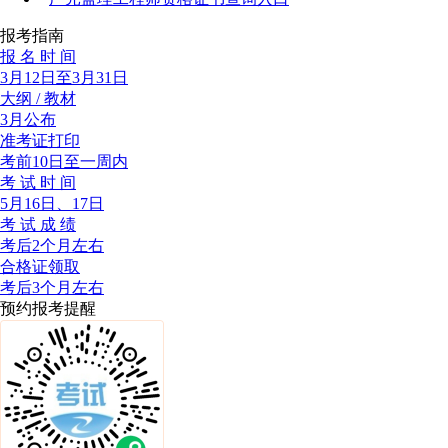
报考指南
报 名 时 间
3月12日至3月31日
大纲 / 教材
3月公布
准考证打印
考前10日至一周内
考 试 时 间
5月16日、17日
考 试 成 绩
考后2个月左右
合格证领取
考后3个月左右
预约报考提醒