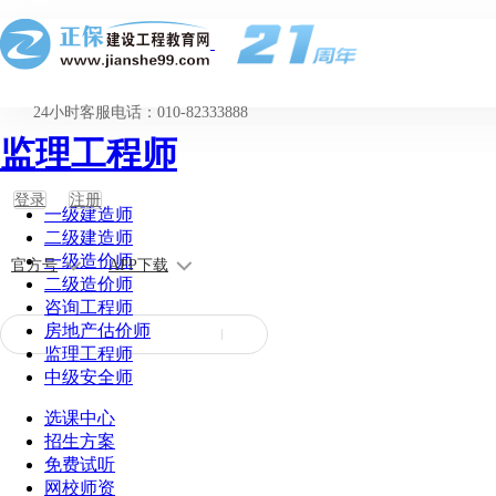
24小时客服电话：010-82333888
监理工程师
登录
注册
一级建造师
二级建造师
一级造价师
官方号
APP下载
二级造价师
咨询工程师
房地产估价师
监理工程师
中级安全师
选课中心
招生方案
免费试听
网校师资