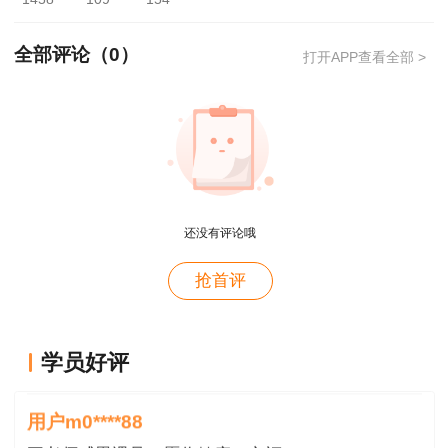
册信息，已在全国专业技术人员资格考试报名服务
平台注册过的用户，请使用该平台的用户名、密码
全部评论（
0
）
打开APP查看全部 >
登录证书查询验证系统。
未注册过的用户，请点击注册按钮进行注册。
3、系统登录
已在全国专业技术人员资格考试报名服务平台
还没有评论哦
注册过的用户，直接使用该平台的用户名、密码进
用户xi****28
行登录。
抢首评
概论就学习了十几天81分，感谢唐老师！
未在全国专业技术人员资格考试报名服务平台
用户m8****88
注册过的，请填写注册信息后，使用注册的用户
这哪儿是老师啊。保姆式教学。教学从各种角度综合
学员好评
考虑。那就是我人生的导师。
名、密码进行登录。
用户m0****88
4、服务须知