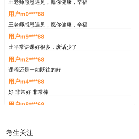
王老师感恩遇见，愿你健康，辛福
首次登录系统时，必须阅读并同意服务须知，
用户m0****88
才能继续操作。
王老师感恩遇见，愿你健康，辛福
5、查询证书信息
用户m9****88
比平常讲课好很多，废话少了
同意服务须知后，进入持证人员查询页面，根
据注册信息，查询已开通证书查询的考试中，当前
用户m2****68
用户所获取的证书信息。
课程还是一如既往的好
用户m4****88
查看证书：点击查看按钮，可以在线查看证书
信息。
好 非常好 非常棒
用户m8****68
下载证书：点击下载按钮，下载电子证书pdf
非常好
文件，在本地进行查看、打印等。
用户m6****66
6、证书真伪查验方法
考生关注
好