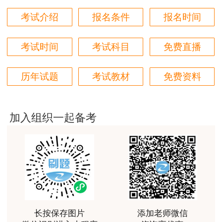
在本地用PDF编辑器(非精简版)打开电子证书
用户m6****66
考试介绍
报名条件
报名时间
PDF文件。正常的电子证书文件应带有完整的电子
好
签章。同时，点击电子签章，应弹出签章信息。
考试时间
考试科目
免费直播
用户m6****66
若证书任意内容被篡改，则电子签章无法正常
非常美好
历年试题
考试教材
免费资料
显示，点击该电子签章，则会弹出该证书已被篡改
用户m6****68
的提示。
陈老师讲得非常好，特别喜欢听他的课
相信看了上述文章，关于监理工程师证书如何
加入组织一起备考
用户m7****66
查询的问题大家都知道了。更多资讯欢迎大家登陆
好好 好 好 好真好
建设工程教育网查询。
用户Fa****56
认真听完，自己理解，老师确实讲的很好
用户xj****ra
长按保存图片
添加老师微信
课程课件设计完美，授课老师讲解通俗易懂