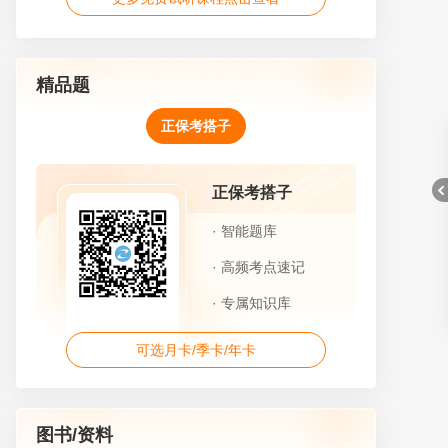
精品题
正保考搭子
正保考搭子
· 智能题库
· 高频考点速记
折
· 专属知识库
可选月卡/季卡/年卡
图书/资料