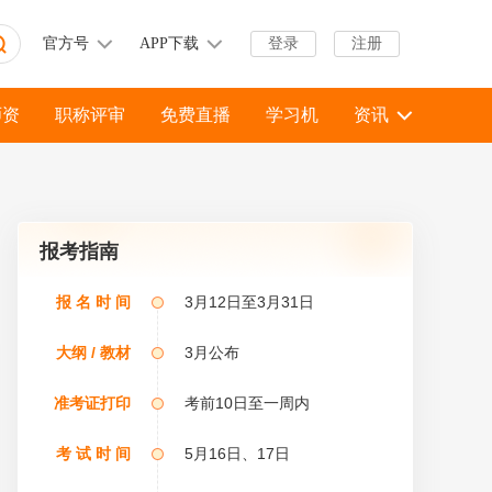
官方号
APP下载
登录
注册
师资
职称评审
免费直播
学习机
资讯
报考指南
报 名 时 间
3月12日至3月31日
大纲 / 教材
3月公布
准考证打印
考前10日至一周内
考 试 时 间
5月16日、17日