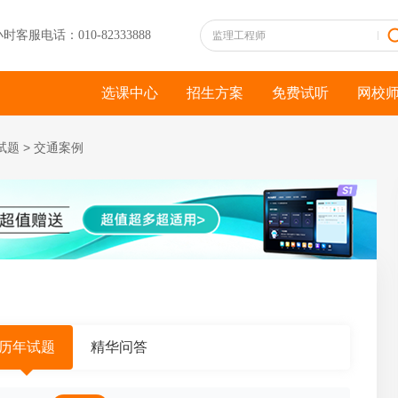
小时客服电话：010-82333888
选课中心
招生方案
免费试听
网校
试题
>
交通案例
历年试题
精华问答