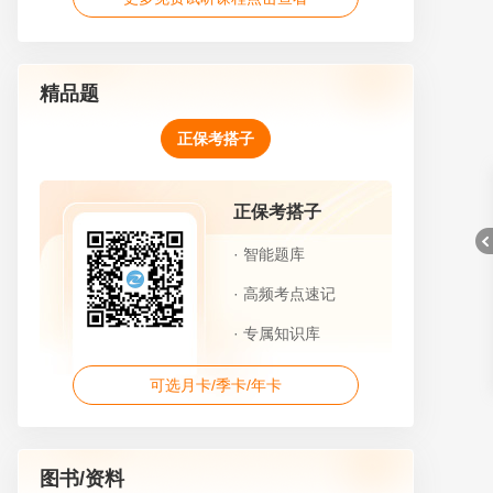
精品题
正保考搭子
正保考搭子
· 智能题库
· 高频考点速记
· 专属知识库
折
可选月卡/季卡/年卡
图书/资料