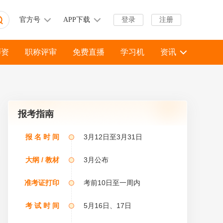
官方号
APP下载
登录
注册
师资
职称评审
免费直播
学习机
资讯
报考指南
报 名 时 间
3月12日至3月31日
大纲 / 教材
3月公布
准考证打印
考前10日至一周内
考 试 时 间
5月16日、17日