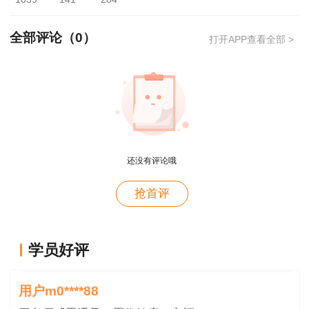
报名参加考试的应试人员应自觉遵章守纪，诚
全部评论（
0
）
打开APP查看全部 >
信报名考试，抵制舞弊，维护公平，严格遵守原人
事部办公厅、建设部办公厅联合下发的《关于做好
1998年度全国监理工程师执业资格考试工作的通
知》(人办发〔1997〕105号)中规定的报考条件。
考试结束后采用技术手段甄别为雷同试卷的考
试答卷，将给予考试成绩无效的处理。
还没有评论哦
用户xi****28
概论就学习了十几天81分，感谢唐老师！
根据《人力资源社会保障部办公厅关于下发执
抢首评
业药师资格考试等18项专业技术人员资格考试考
用户m8****88
务费收费标准的通知》(人社厅函〔2015〕278号)
这哪儿是老师啊。保姆式教学。教学从各种角度综合
学员好评
和《山西省发展和改革委员会山西省财政厅关于重
考虑。那就是我人生的导师。
新核发人力资源和社会保障部门行政事业性收费标
用户m0****88
准及有关问题的通知》(晋发改价格发〔2016〕
王老师感恩遇见，愿你健康，辛福