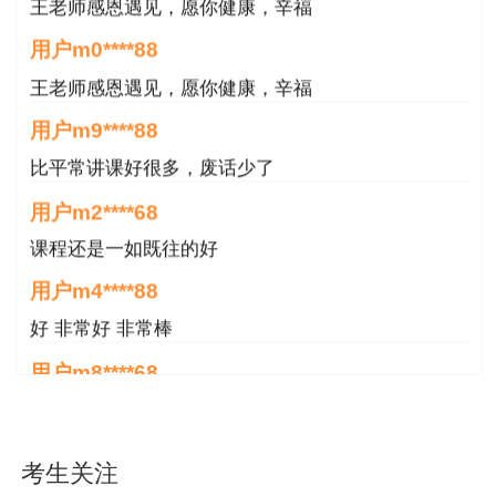
467号)的规定，收费标准为：客观题每人每科61
用户m0****88
元，主观题每人每科69元。
王老师感恩遇见，愿你健康，辛福
用户m9****88
比平常讲课好很多，废话少了
用户m2****68
课程还是一如既往的好
用户m4****88
好 非常好 非常棒
用户m8****68
非常好
用户m6****66
考生关注
好