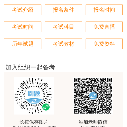
用户m6****66
考试介绍
报名条件
报名时间
好
用户m6****66
考试时间
考试科目
免费直播
非常美好
历年试题
考试教材
免费资料
用户m6****68
陈老师讲得非常好，特别喜欢听他的课
用户m7****66
加入组织一起备考
好好 好 好 好真好
用户Fa****56
认真听完，自己理解，老师确实讲的很好
用户xj****ra
课程课件设计完美，授课老师讲解通俗易懂
长按保存图片
添加老师微信