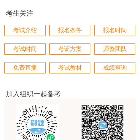
辛勤付出！
考生关注
用户m9****66
《钢筋套筒灌浆连接应用技术规程（2023
版）》JGJ355-2015
对本次课程购买的老师的服务态度非常满意。希望我
考试介绍
报名条件
报名时间
们网站教学质量越来越高。祝大家都取得满意的结
《房屋建筑和市政基础设施工程危及生产安全
果！
施工工艺、设备和材料淘汰目录（第一批）》
考试时间
考证方案
师资团队
用户m5****66
3位老师，讲的都非常的好，
国家发展和改革委员会等八部委第16号令
免费直播
考试教材
成绩查询
《招标投标领域公平竞争审查规则》
用户m5****66
3位老师，讲的都非常的好
《国务院关于调整完善工业产品生产许可证管
加入组织一起备考
用户m9****88
理目录的决定》（国发〔2024〕11号）
建设工程教育网很给力，课程逻辑清晰，老师讲解通
《水利部关于进一步优化调整水利工程建设项
俗易懂，重点突出，模拟题质量高，押题卷压中的知
目施工准备工程开工条件的通知》（水建设
识点很多，尤其是实务简答题秘籍压中将近70%的小
问，让小白学员也能一次过四门，十分给力，值得推
【2024】90号）
荐[强][强]