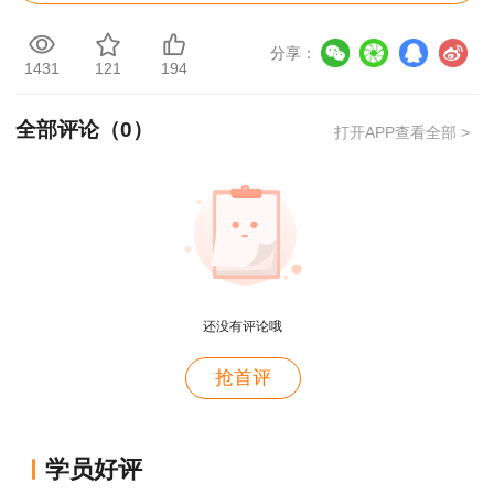
《建设工程工程量清单计价标准》 GB
50500-2024
分享：
1431
121
194
10年来，工程造价领域最大的一次标准修
订，
涉及工程项目实施的方方面面：
全部评论（
0
）
打开APP查看全部 >
《最高人民法院关于适用<中华人民共和国民
法典>合同编通则若干问题的解释》
《公平竞争审查条例》
《国务院办公厅关于创新完善体制机制推动招
还没有评论哦
标投标市场规范健康发展的意见》
用户m4****68
抢首评
老师讲的深入浅出，风趣幽默。编的记忆口诀也很助
《拖欠农民工工资失信联合惩戒对象名单管理
于记忆。
暂行办法》
用户zh****86
学员好评
《政府采购合作创新采购方式管理暂行办法》
老师讲的很好