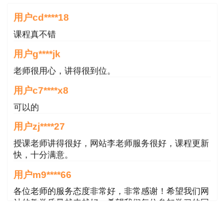
（财库【2024】13号）、
用户cd****18
《生产安全事故报告和调查处理条例》
课程真不错
用户g****jk
《建设工程勘察设计管理条例》
老师很用心，讲得很到位。
《节约用水条例》
用户c7****x8
《拖欠农民工工资失信联合惩戒对象名单管理
可以的
暂行办法》
用户zj****27
授课老师讲得很好，网站李老师服务很好，课程更新
《施工现场建筑垃圾减量化技术标准》
快，十分满意。
JGJ/T498-2024
用户m9****66
《建筑与市政工程绿色施工评价标准》
各位老师的服务态度非常好，非常感谢！希望我们网
GB/T50640-2023
站的教学质量越来越好，希望我们每位参加学习的同
学都取得非常优秀满意的成绩，衷心感谢各位老师的
《建筑照明设计标准》GBT50034-2024