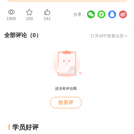
期利润的利得和损失等。其中，直接计入当期利润
的利得和损失，是指应当计入当期损益、会导致所
分享：
1900
100
241
有者权益发生增减变动的、与所有者投入资本或者
向所有者分配利润无关的利得或损失。
全部评论（
0
）
打开APP查看全部 >
二、 利润的计算
1. 营业利润＝营业收入－营业成本（或营业
费用）－营业税金及附加－销售费用－管理费用－
财务费用－资产减值损失＋公允价值变动收益（损
失为负）＋投资收益（损失为负）
还没有评论哦
用户m4****68
2. 利润总额＝营业利润＋营业外收入－营业
抢首评
老师讲的深入浅出，风趣幽默。编的记忆口诀也很助
外支出
于记忆。
用户zh****86
3. 净利润＝利润总额－所得税费用
学员好评
老师讲的很好