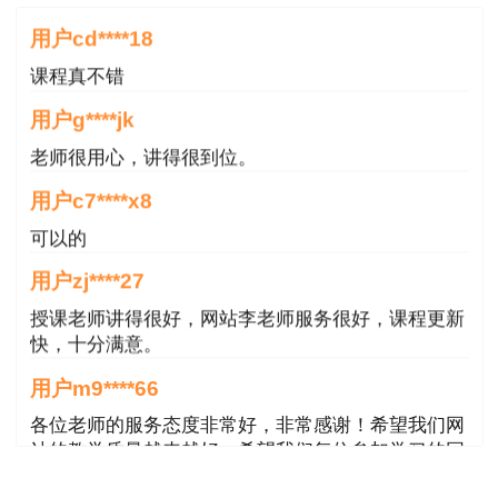
三、 利润的分配
用户cd****18
1. 税后利润的分配原则
课程真不错
（1）按法定顺序分配的原则；
用户g****jk
老师很用心，讲得很到位。
（2）非有盈余不得分配原则；
用户c7****x8
（3）同股同权、同股同利原则；
可以的
（4）公司持有的本公司股份不得分配利润。
用户zj****27
授课老师讲得很好，网站李老师服务很好，课程更新
2. 税后利润的分配顺序
快，十分满意。
（1）弥补公司以前年度亏损。
用户m9****66
各位老师的服务态度非常好，非常感谢！希望我们网
（2）提取法定公积金。
站的教学质量越来越好，希望我们每位参加学习的同
学都取得非常优秀满意的成绩，衷心感谢各位老师的
法定公积金的用途：①弥补亏损；②扩大公司