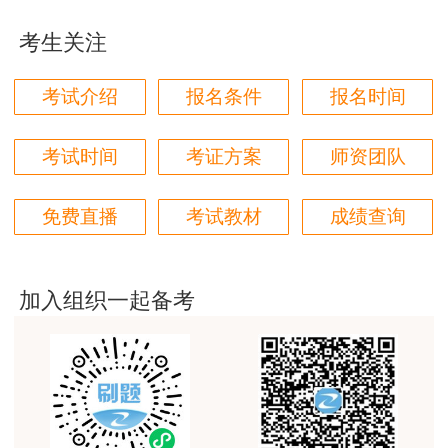
辛勤付出！
生产经营；③增加公司注册资本。
考生关注
用户m9****66
（3）经股东会或者股东大会决议提取任意公
对本次课程购买的老师的服务态度非常满意。希望我
考试介绍
报名条件
报名时间
们网站教学质量越来越高。祝大家都取得满意的结
积金。
果！
（4）向投资者分配的利润或股利。
考试时间
考证方案
师资团队
用户m5****66
3位老师，讲的都非常的好，
（5）分配利润。
免费直播
考试教材
成绩查询
用户m5****66
一建考前冲刺抢分大作战，一站过一建！参与
3位老师，讲的都非常的好
打卡活动，赢取学习好礼！
加入组织一起备考
用户m9****88
建设工程教育网很给力，课程逻辑清晰，老师讲解通
俗易懂，重点突出，模拟题质量高，押题卷压中的知
识点很多，尤其是实务简答题秘籍压中将近70%的小
问，让小白学员也能一次过四门，十分给力，值得推
荐[强][强]