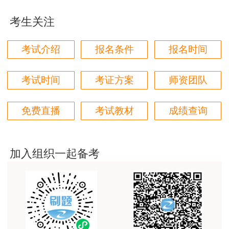
各位老师的服务态度非常好，非常感谢！希望我们网
失，或施工用机具、设备、机械装置失灵造成的本
站的教学质量越来越好，希望我们每位参加学习的同
考生关注
身损失；
学都取得非常优秀满意的成绩，衷心感谢各位老师的
辛勤付出！
（5）维修保养或正常检修的费用；
考试介绍
报名条件
报名时间
用户m9****66
（6）档案、文件、账簿、票据、现金、各种
对本次课程购买的老师的服务态度非常满意。希望我
考试时间
考证方案
师资团队
有价证券、图表资料及包装物料的损失；
们网站教学质量越来越高。祝大家都取得满意的结
果！
（7）盘点时发现的短缺；
免费直播
考试教材
成绩查询
用户m5****66
（8）领有公共运输行驶执照的，或已由其他
3位老师，讲的都非常的好，
保险予以保障的车辆、船舶和飞机的损失；
加入组织一起备考
用户m5****66
3位老师，讲的都非常的好
（9）除非另有约定，在保险工程开始以前已
经存在或形成的位于工地范围内或其周围的属于被
用户m9****88
保险人的财产的损失。
建设工程教育网很给力，课程逻辑清晰，老师讲解通
俗易懂，重点突出，模拟题质量高，押题卷压中的知