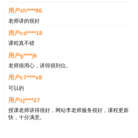
2. 除外责任
用户zh****86
保险人对下列各项原因造成的损失不负责赔
老师讲的很好
偿：
用户cd****18
（1）设计错误引起的损失和费用；
课程真不错
用户g****jk
（2）自然磨损、内在或潜在缺陷、物质本身
老师很用心，讲得很到位。
变化、自燃、自热、氧化、锈蚀、渗漏、鼠咬、虫
蛀、大气（气候或气温）变化、正常水位变化或其
用户c7****x8
他渐变原因造成的保险财产自身的损失和费用；
可以的
（3）因原材料缺陷或工艺不善引起的保险财
用户zj****27
产本身的损失以及为换置、修理或矫正这些缺点错
授课老师讲得很好，网站李老师服务很好，课程更新
快，十分满意。
误所支付的费用；
用户m9****66
（4）非外力引起的机械或电气装置的本身损