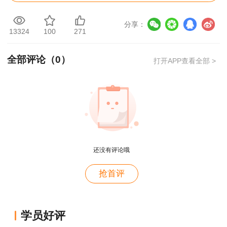
切险（及第三者责任险）、安装工程一切险（及第
分享：
三者责任险）、机器损坏险、机动车辆险、建筑职
13324
100
271
工意外伤害险、勘察设计责任保险、工程监理责任
全部评论（
0
）
保险等。
打开APP查看全部 >
建设工程一切险
1. 保险范围
建设工程一切险是最为常见的保险险种，承保
各类民用、工业和公用事业建筑工程项目，保险范
还没有评论哦
围是自然事件和意外事件导致在建工程的损伤。引
抢首评
起工程损伤的原因包括自然事件（地震、海啸、雷
电、飓风、等不可抗力）和意外事件（爆炸、火
用户m4****68
灾、洪水等）。
老师讲的深入浅出，风趣幽默。编的记忆口诀也很助
学员好评
于记忆。