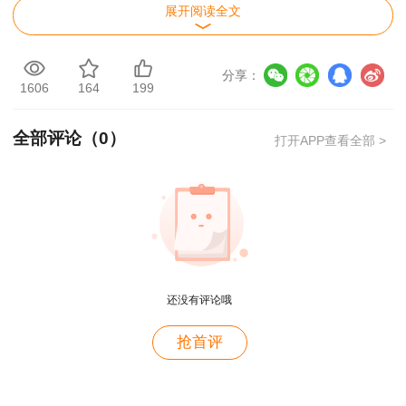
日
20:30
题
展开阅读全文
7月23
19:00-
康仁杰一建机电抖音刷
康仁杰
日
20:30
题
分享：
1606
164
199
7月30
19:00-
康仁杰一建机电抖音刷
康仁杰
日
20:30
题
全部评论（
0
）
打开APP查看全部 >
8月4
19:00-
康仁杰一建机电抖音刷
康仁杰
日
20:30
题
8月6
19:00-
康仁杰一建机电抖音刷
康仁杰
日
20:30
题
用户m4****68
8月11
19:00-
康仁杰一建机电抖音刷
康仁杰
老师讲的深入浅出，风趣幽默。编的记忆口诀也很助
日
20:30
题
还没有评论哦
于记忆。
8月13
19:00-
康仁杰一建机电抖音刷
康仁杰
用户zh****86
日
21:00
题
抢首评
8月18
19:00-
康仁杰一建机电抖音刷
康仁杰
老师讲的很好
日
20:30
题
用户cd****18