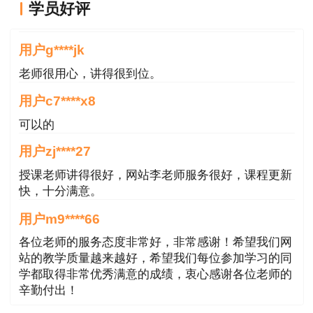
学员好评
8月20
19:00-
康仁杰一建机电抖音刷
康仁杰
课程真不错
日
20:30
题
用户g****jk
8月25
19:00-
康仁杰一建机电抖音刷
康仁杰
老师很用心，讲得很到位。
日
20:30
题
8月27
19:00-
康仁杰一建机电抖音刷
康仁杰
用户c7****x8
日
20:30
题
可以的
9月1
19:00-
康仁杰一建机电抖音刷
康仁杰
用户zj****27
日
20:30
题
授课老师讲得很好，网站李老师服务很好，课程更新
9月5
19:00-
康仁杰一建机电抖音刷
康仁杰
快，十分满意。
日
20:30
题
用户m9****66
9月8
19:00-
康仁杰一建机电抖音刷
康仁杰
各位老师的服务态度非常好，非常感谢！希望我们网
日
20:30
题
站的教学质量越来越好，希望我们每位参加学习的同
9月10
19:00-
康仁杰一建机电抖音刷
康仁杰
学都取得非常优秀满意的成绩，衷心感谢各位老师的
辛勤付出！
日
20:30
题