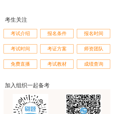
9月15
19:00-
康仁杰一建机电
考前知
康仁杰
用户m9****66
日
20:30
识串讲
对本次课程购买的老师的服务态度非常满意。希望我
9月17
19:00-
康仁杰一建机电
考前知
康仁杰
们网站教学质量越来越高。祝大家都取得满意的结
考生关注
果！
日
20:30
识串讲
观看直播方式：保存下方图片，打开抖音APP扫
用户m5****66
考试介绍
报名条件
报名时间
一扫或抖音搜索【正保康仁杰讲机电】
3位老师，讲的都非常的好
考试时间
考证方案
师资团队
用户m5****66
3位老师，讲的都非常的好，
免费直播
考试教材
成绩查询
用户m9****88
建设工程教育网很给力，课程逻辑清晰，老师讲解通
俗易懂，重点突出，模拟题质量高，押题卷压中的知
加入组织一起备考
识点很多，尤其是实务简答题秘籍压中将近70%的小
问，让小白学员也能一次过四门，十分给力，值得推
荐[强][强]
用户jl****un