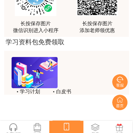
感谢教育网的多年支持与培养。
用户m9****66
长按保存图片
长按保存图片
老师讲课认真负责，要点突出；我考试通过了。
微信识别进入小程序
添加老师领优惠
用户m9****66
学习资料包免费领取
老师讲课认真负责，要点突出；我考试通过了。
用户ch****15
达老师的课程讲的非常好
用户s****02
学习计划
白皮书
喜欢达老师的讲课
历年试题
备考精华
用户s****02
一键领取
讲的不错~
用户s****02