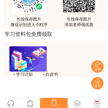
问，让小白学员也能一次过四门，十分给力，值得推
荐[强][强]
长按保存图片
长按保存图片
用户jl****un
微信识别进入小程序
添加老师领优惠
感谢教育网的多年支持与培养。
学习资料包免费领取
用户m9****66
老师讲课认真负责，要点突出；我考试通过了。
用户m9****66
老师讲课认真负责，要点突出；我考试通过了。
用户ch****15
学习计划
白皮书
达老师的课程讲的非常好
历年试题
备考精华
用户s****02
一键领取
喜欢达老师的讲课
用户s****02