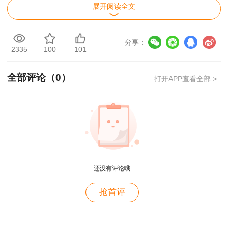
课契合考点率达80%以上。
展开阅读全文
三、典型考点（篇幅原因，仅展示部分）：
分享：
2335
100
101
全部评论（
0
）
打开APP查看全部 >
还没有评论哦
用户m4****68
抢首评
老师讲的深入浅出，风趣幽默。编的记忆口诀也很助
于记忆。