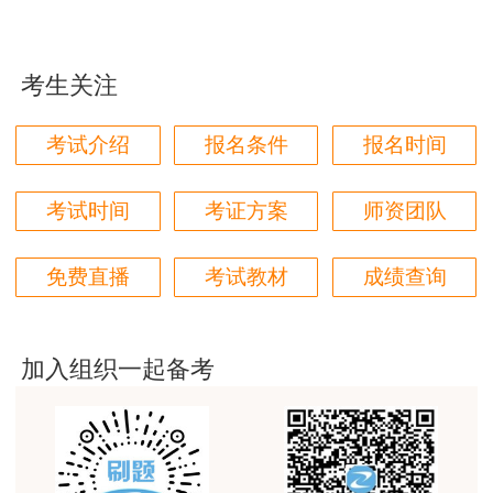
站的教学质量越来越好，希望我们每位参加学习的同
学都取得非常优秀满意的成绩，衷心感谢各位老师的
辛勤付出！
考生关注
用户m9****66
考试介绍
报名条件
报名时间
对本次课程购买的老师的服务态度非常满意。希望我
们网站教学质量越来越高。祝大家都取得满意的结
果！
考试时间
考证方案
师资团队
用户m5****66
免费直播
考试教材
成绩查询
3位老师，讲的都非常的好，
用户m5****66
3位老师，讲的都非常的好
加入组织一起备考
用户m9****88
建设工程教育网很给力，课程逻辑清晰，老师讲解通
俗易懂，重点突出，模拟题质量高，押题卷压中的知
识点很多，尤其是实务简答题秘籍压中将近70%的小