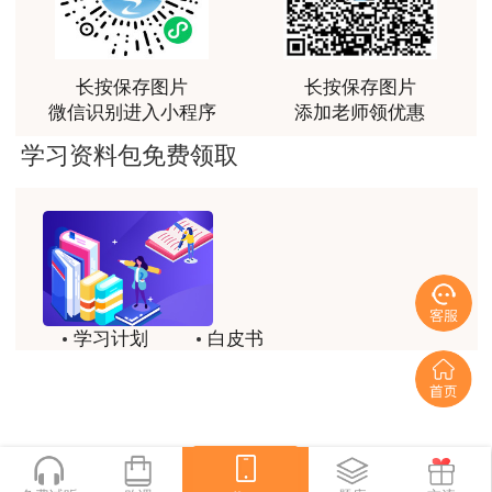
荐[强][强]
用户jl****un
长按保存图片
长按保存图片
感谢教育网的多年支持与培养。
微信识别进入小程序
添加老师领优惠
用户m9****66
学习资料包免费领取
老师讲课认真负责，要点突出；我考试通过了。
用户m9****66
老师讲课认真负责，要点突出；我考试通过了。
用户ch****15
学习计划
白皮书
达老师的课程讲的非常好
历年试题
备考精华
用户s****02
喜欢达老师的讲课
一键领取
用户s****02