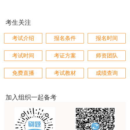
做一些主观题目，进而了解可能得出题方式，掌握
学都取得非常优秀满意的成绩，衷心感谢各位老师的
辛勤付出！
答题要领。所以针对明年考《建筑》的学员，我们
考生关注
还是要按部就班、脚踏实地地走好每一步，针对做
用户m9****66
过的题目一定要弄懂，而不是一知半解。对于考
对本次课程购买的老师的服务态度非常满意。希望我
考试介绍
报名条件
报名时间
们网站教学质量越来越高。祝大家都取得满意的结
试，我们一定不能存在侥幸心理，功夫下在平时，
果！
不能考前临时抱佛脚，从现在开始抓住时间，尽早
考试时间
考证方案
师资团队
用户m5****66
投入学习！
3位老师，讲的都非常的好，
免费直播
考试教材
成绩查询
用户m5****66
3位老师，讲的都非常的好
加入组织一起备考
用户m9****88
建设工程教育网很给力，课程逻辑清晰，老师讲解通
俗易懂，重点突出，模拟题质量高，押题卷压中的知
识点很多，尤其是实务简答题秘籍压中将近70%的小
问，让小白学员也能一次过四门，十分给力，值得推