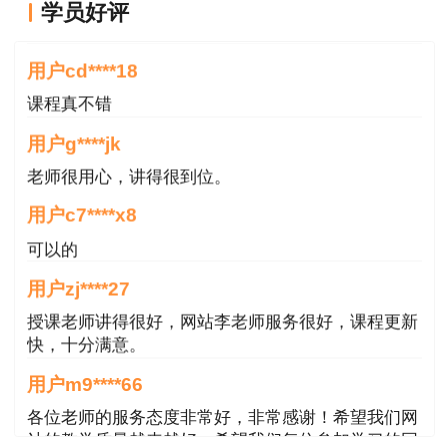
学员好评
老师讲的很好
用户cd****18
目前根据考题，考点62个，考点在课程、题
课程真不错
库中95%有涉及。
用户g****jk
五、复习建议指南
老师很用心，讲得很到位。
用户c7****x8
2025年考试大纲新改的第二年，今年考试难
可以的
度适中。考查的内容基本上各个方面都有涉及。前
三章内容是客观题的主要出题范围，主观题分布在
用户zj****27
三至十三章，各个章节都有涉猎。另外主观题的考
授课老师讲得很好，网站李老师服务很好，课程更新
点每年侧重的方向都会有所不同，但是仍然会有一
快，十分满意。
些常规的内容基本上每年都会查考，比如进度、成
用户m9****66
本、造价，这些一定要学扎实，其他部分内容紧跟
各位老师的服务态度非常好，非常感谢！希望我们网
老师授课的步伐，另外就是一定要动笔去做题，多
站的教学质量越来越好，希望我们每位参加学习的同