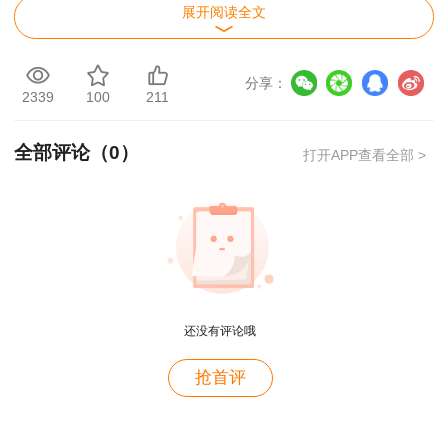
三、其他变化及注意事项
展开阅读全文
1.今年考查的内容各个章节都有涉及，考点都
有涵盖。招投标、绿色施工、绿色建造相关内容占
分享：
2339
100
211
据较大的篇幅，内容相对简单。
全部评论（
0
）
打开APP查看全部 >
2.单选题，考查重点是记忆与理解，尤其是对
于前三章的考查；多选题，需要考生记忆知识点准
确，不能模棱两可，不确定可不选。总体来讲客观
题比较简单。
3.考试特点，要把握整体的做题时间，非特殊
原因尽量不改答案，在规定时间内完成题目的作
还没有评论哦
用户m4****68
答。
抢首评
老师讲的深入浅出，风趣幽默。编的记忆口诀也很助
四、各章分值占比（结合反馈情况预计）
于记忆。
用户zh****86