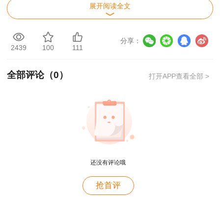
展开阅读全文
(中国人事考试网)，输入姓名和身份证号，注册号
可以找回，或者也可以打电话到当地财政局进行咨
询。
分享：
2439
100
111
2.准考证打印网址进不去怎么办?
全部评论（
0
）
打开APP查看全部 >
准考证打印网站打不开首先要检查自己的网络
连接。其次，打印准考证最好避免高峰期，避免因
系统问题造成未在规定时间内打印准考证。
3.在打印过程中若是遇到“网络繁忙”“准考证
打印页面点不开”的情况应该怎么办?
还没有评论哦
用户m4****68
准考证打印入口刚开通时和打印入口即将关闭
抢首评
老师讲的深入浅出，风趣幽默。编的记忆口诀也很助
时，会有很多考生同时登陆系统进行打印。由于同
于记忆。
时登陆人数过多或者网速慢等原因，很有可能会出
用户zh****86