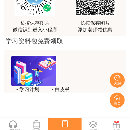
打印截止日期，可以直接登录报名网站，找到准考
荐[强][强]
证打印入口进行打印即可。建议考生在打印准考证
用户jl****un
时电子版和纸质版都要留存备份，可以多打印几份
长按保存图片
长按保存图片
出来放在不同的地方，以备不时之需。
感谢教育网的多年支持与培养。
微信识别进入小程序
添加老师领优惠
用户m9****66
以上是准考证打印的常见问题，目前2020一
学习资料包免费领取
老师讲课认真负责，要点突出；我考试通过了。
级建造师准考证打印还没有开始，但是以上问题建
议大家提前了解，做好应对特殊情况的准备，在遇
用户m9****66
到问题事就能从容应对啦!建设工程教育网为各位
老师讲课认真负责，要点突出；我考试通过了。
考生汇总了各地2020年一级建造师准考证打印时
用户ch****15
间，
一级建造师准考证打印时间及入口汇总>
学习计划
白皮书
达老师的课程讲的非常好
说明：
因考试政策、内容不断变化与调整，建
历年试题
备考精华
用户s****02
设工程教育网提供的一级建造师信息仅供参考，如
喜欢达老师的讲课
一键领取
有异议，请考生以权威部门公布的内容为准!
用户s****02
相关推荐：