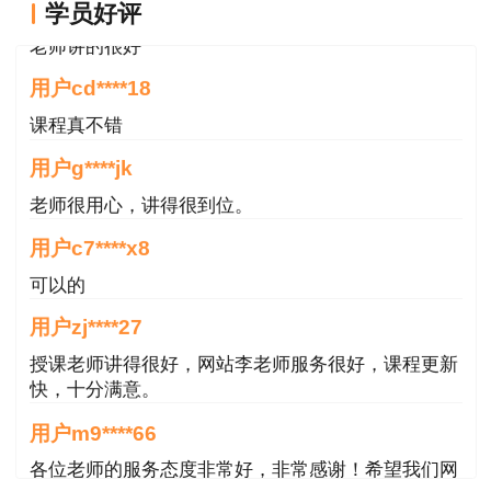
现无法正常登陆网站的情况。考生可以选择错开准
学员好评
老师讲的很好
考证打印的高峰期。
用户cd****18
4.进入登录页面输入信息后，系统显示“无此
课程真不错
人准考证数据”，怎么办?
用户g****jk
根据以往准考证打印经验，这种情况一般有两
老师很用心，讲得很到位。
种原因，一个是审核通过但没有缴费，没缴费则报
用户c7****x8
名不成功，不能参加考试。另一个可能是报名时考
生信息填写有误，建议及时与当地人事考试网沟通
可以的
处理。
用户zj****27
授课老师讲得很好，网站李老师服务很好，课程更新
5.准考证上面的个人信息有误怎么办?
快，十分满意。
考生打印准考证一定要先仔细检查核对清楚姓
用户m9****66
名、身份证号、照片等信息是否正确，确认无误后
各位老师的服务态度非常好，非常感谢！希望我们网
方可打印。一旦遇到有信息错误的情况，应该及时
站的教学质量越来越好，希望我们每位参加学习的同