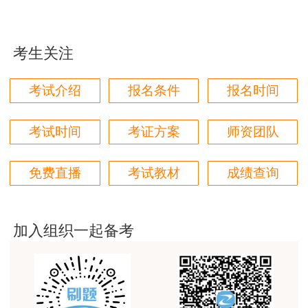
学都取得非常优秀满意的成绩，衷心感谢各位老师的
与当地考办联系解决，具体流程以当地考办要求为
辛勤付出！
准。所以建议考生们还是要尽早打印准考证，如果
考生关注
出现问题，还有申请更改的时间，准考证有误是不
用户m9****66
能参加考试的。
对本次课程购买的老师的服务态度非常满意。希望我
考试介绍
报名条件
报名时间
们网站教学质量越来越高。祝大家都取得满意的结
6.怎样做好准考证打印的备份工作?
果！
考试时间
考证方案
师资团队
用户m5****66
建议大家保管好身份证和准考证，准考证可以
3位老师，讲的都非常的好
留存电子版和纸质版，以免纸质版准考证丢失。打
免费直播
考试教材
成绩查询
印准考证时尽量多打印两张纸质版准考证进行留
用户m5****66
存，有备无患。
3位老师，讲的都非常的好，
加入组织一起备考
7.如果准考证打印之后不慎丢失怎么办?可以
用户m9****88
进行补打印吗?
建设工程教育网很给力，课程逻辑清晰，老师讲解通
俗易懂，重点突出，模拟题质量高，押题卷压中的知
考生若不慎将准考证丢失，如果未超过准考证
识点很多，尤其是实务简答题秘籍压中将近70%的小
问，让小白学员也能一次过四门，十分给力，值得推