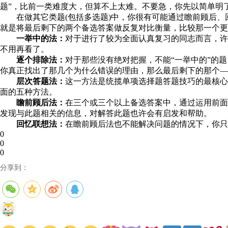
题”，比前一类难度大，但算不上太难。不要急，你先以简单明
在做其它类题(包括多选题)中，你很有可能通过瞻前顾后、
就是将最后剩下的两个备选答案做反复对比衡量，比较那一个更
一举中的法：
对于进行了较为全面认真复习的同志而言，许
不用再看了。
逐个排除法：
对于那些没有绝对把握，不能“一举中的”的
你真正找出了那几个为什么错误的理由，那么最后剩下的那个——
层次答题法：
这一方法是统揽单项选择题答题技巧的最核心
面的五种方法。
瞻前顾后法：
在三个或三个以上备选答案中，通过运用前面
发现与此题相关的信息，对解答此题也许会有启发和帮助。
回忆联想法：
在瞻前顾后法也不能解决问题的情况下，你只
0
0
0
分享到：