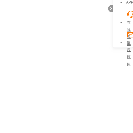
AP
在
线
客
折
课
服
程
顾
问
叠