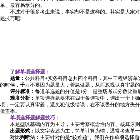
单、最容易拿分的。
不过对于很多考生来说，事实却不是这样的。其实是大家对于
题技巧吧!
了解单项选择题：
题量：
公共科目+实务科目总共四个科目，其中工程经济单选
的时候，千万不要因为题量大，着急做题，从而忽视认真审题的
评分标准：
每道单选题的分值是1分，是整场考试分数比重
难度分析：
单项选择题要求在四个备选项中，选出一个正确
项，一定要认真审题，避免犯低级错误，在不该丢分的地方失分
覆盖率。
单项选择题解题技巧：
本题型以基础内容为主导，主要考察概念性内容、核算原则
出题形式：
以文字表述为主，简单计算为辅，通常考查单一
对比判断法：
主要针对的是“较难题”。我们在作单项选择