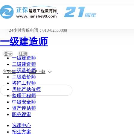
24小时客服电话：010-82333888
一级建造师
登录
注册
一级建造师
二级建造师
一级造价师
官方号
APP下载
二级造价师
咨询工程师
房地产估价师
监理工程师
中级安全师
资产评估师
职称评审
选课中心
招生方案