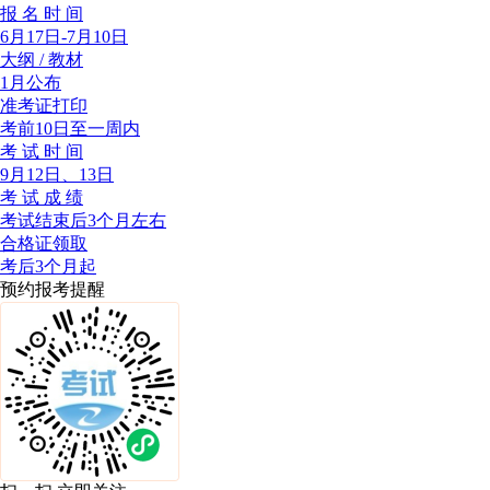
报 名 时 间
6月17日-7月10日
大纲 / 教材
1月公布
准考证打印
考前10日至一周内
考 试 时 间
9月12日、13日
考 试 成 绩
考试结束后3个月左右
合格证领取
考后3个月起
预约报考提醒