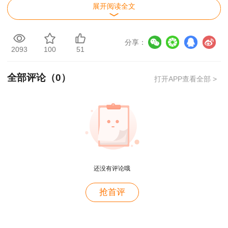
这样的话，不仅会让你的复习更有阶段性的目
展开阅读全文
标感，而且执行起来更加有条有理。毕竟，一建备
考就像一场盛大的马拉松比赛，必须要以坚定的步
分享：
2093
100
51
伐有节奏地坚持跑下去，才能取得成功。
2.完成规定的学习任务
全部评论（
0
）
打开APP查看全部 >
在制定完学习计划表之后，大家的执行力变得
格外重要。如果你抽不出整块的复习时间，那么可
以把它分成若干的小时间段。根据要复习的内容，
用户m4****68
为每个小时间段规定更加具体的复习任务，此时一
老师讲的深入浅出，风趣幽默。编的记忆口诀也很助
定要督促自己按时完成每个任务。这样的“时间战
还没有评论哦
于记忆。
术”可以减少乃至避免复习时思绪总是“神游”或注意
用户zh****86
抢首评
力涣散的情况，有效地提高学习效率。
老师讲的很好
3.记录关键的课程笔记
用户cd****18