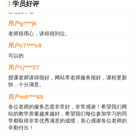
学员好评
不管你是在看课、做题，还是在享受免费试听
课程真不错
或者浏览老师讲座，一定要养成随时做记录的习
用户g****jk
惯。针对重点、难点内容，或者关键性的解题思
老师很用心，讲得很到位。
路，最好将其“圈、点、勾、画”出来并加上备注。
用户c7****x8
有实验表明：学习过程中光听不记，仅能掌握
可以的
学习内容的30%，就算是一字不落的听讲也只能掌
用户zj****27
握50%;而听讲时边听边在书上勾画出关键内容，
授课老师讲得很好，网站李老师服务很好，课程更新
则能掌握所学内容的80%。
快，十分满意。
4.尝试不同的记忆方法
用户m9****66
各位老师的服务态度非常好，非常感谢！希望我们网
尝试回忆是一种积极主动的思维活动，需要注
站的教学质量越来越好，希望我们每位参加学习的同
意力高度集中、动脑思考。它指的是将所学的知识
学都取得非常优秀满意的成绩，衷心感谢各位老师的
在大脑中“重现”，使其显得突出、深刻，从而起到
辛勤付出！
巩固、强化记忆的作用。经常如此，不仅可以使记