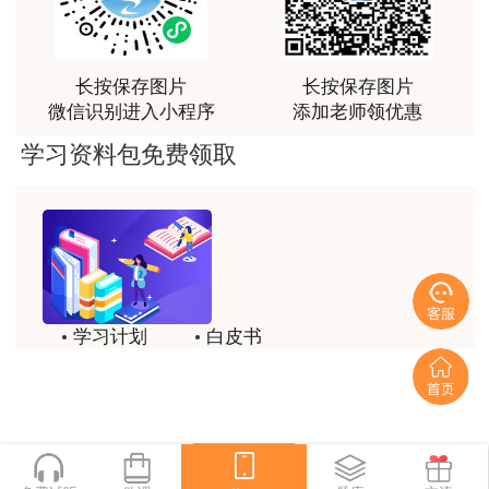
回几次之后，你就会彻底的记住它了。
感谢教育网的多年支持与培养。
用户m9****66
5.控制最佳的复习效果
长按保存图片
长按保存图片
老师讲课认真负责，要点突出；我考试通过了。
微信识别进入小程序
添加老师领优惠
有的学员可能会想，不就是要提高知识点的巩
用户m9****66
固程度嘛，那我就反复地、不间断地背诵呗，俗话
学习资料包免费领取
老师讲课认真负责，要点突出；我考试通过了。
说得好：“熟能生巧”嘛!但是，小编提醒大家，一级
建造师考试并不是让你死记硬背的，我们不可能有
用户ch****15
充分的时间来进行反复不间断的记忆。再者，即使
达老师的课程讲的非常好
有足够多的时间供我们记忆，我们也可能会发现，
用户s****02
记忆效果并不与记忆次数呈单纯的正比关系。
学习计划
白皮书
喜欢达老师的讲课
其实，在对所复习、记忆的内容达到了初步掌
历年试题
备考精华
用户s****02
握的程度之后，如果再用原来所花时间的一半去巩
一键领取
讲的不错~
固强化，使学习程度达到150%，记忆效果是最佳
用户s****02
的。也就是说，过度复习150%时，备考效果最