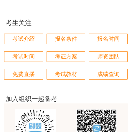
用户m9****66
忆力大增，还能养成勤于动脑的好习惯。此外，回
对本次课程购买的老师的服务态度非常满意。希望我
忆是备考成果的无声表达，如果回忆不出来，自然
们网站教学质量越来越高。祝大家都取得满意的结
考生关注
会再去看书、翻笔记，然后把遗忘的部分作为重点
果！
来看。这样一来，看书和整理笔记就有了更明确的
用户m5****66
考试介绍
报名条件
报名时间
目的，积极性也自然得到了提高。
3位老师，讲的都非常的好，
另一方面，有心理学研究表明：如果将尝试回
考试时间
考证方案
师资团队
用户m5****66
忆跟反复记忆结合在一起，效果会更好。比如，当
3位老师，讲的都非常的好
记完《经济》的某些知识点之后，离开复习资料，
免费直播
考试教材
成绩查询
用户m9****88
将刚才所看的内容在脑海里回放一遍。如果出
建设工程教育网很给力，课程逻辑清晰，老师讲解通
现“卡带”情况，即回忆不出来的地方，再重新复习
俗易懂，重点突出，模拟题质量高，押题卷压中的知
加入组织一起备考
这部分内容。另外，尝试回忆的工作还可以在你外
识点很多，尤其是实务简答题秘籍压中将近70%的小
出遛弯儿或者洗漱、沐浴的时候进行：在脑子里问
问，让小白学员也能一次过四门，十分给力，值得推
荐[强][强]
自己几个关于之前复习内容的问题，要求自己回
答。如果答不出来，再去及时翻看这部分内容。来
用户jl****un