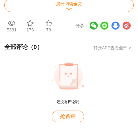
展开阅读全文
织论和组织工具及其在项目管理中的应用
一级建造师项目管理预习入门核心知识点：施
分享：
工任务委托的模式
5331
176
79
一级建造师项目管理预习入门核心知识点：施
全部评论（
0
）
打开APP查看全部 >
工组织设计的内容
一级建造师项目管理预习入门核心知识点：施
工组织设计的编制方法
一级建造师项目管理预习入门核心知识点：项
目目标动态控制的方法及其应用
还没有评论哦
用户m4****68
一级建造师项目管理预习入门核心知识点：成
抢首评
老师讲的深入浅出，风趣幽默。编的记忆口诀也很助
本分析的依据、内容和步骤
于记忆。
用户zh****86