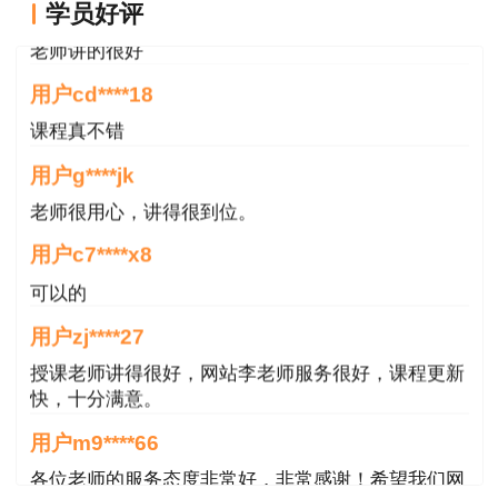
一级建造师项目管理预习入门核心知识点：项
学员好评
老师讲的很好
目总进度目标论证的工作内容和工作步骤
用户cd****18
一级建造师项目管理预习入门核心知识点：双
课程真不错
代号网络计划绘图规则
用户g****jk
一级建造师项目管理预习入门核心知识点：双
老师很用心，讲得很到位。
代号时标网络计划
用户c7****x8
一级建造师项目管理预习入门核心知识点：项
可以的
目质量控制体系的特点和构成
用户zj****27
一级建造师项目管理预习入门核心知识点：项
授课老师讲得很好，网站李老师服务很好，课程更新
快，十分满意。
目质量控制体系的建立和运行
用户m9****66
一级建造师项目管理预习入门核心知识点：施
各位老师的服务态度非常好，非常感谢！希望我们网
工过程的质量验收
站的教学质量越来越好，希望我们每位参加学习的同