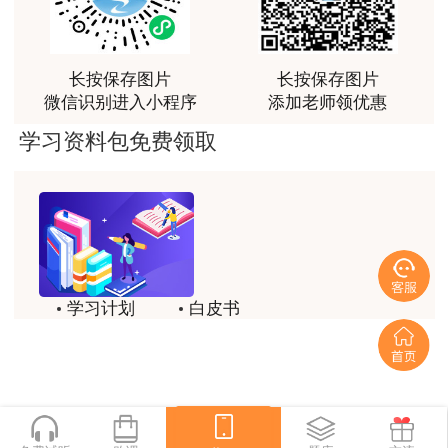
荐[强][强]
内容不断更新中……
用户jl****un
长按保存图片
长按保存图片
感谢教育网的多年支持与培养。
以上是一建项目管理预习入门核心知识点，跟
微信识别进入小程序
添加老师领优惠
着小编一起每天掌握一个知识点。2022年一级建
用户m9****66
学习资料包免费领取
造师预习课程已开通，跟着网校师资脚步，乘风前
老师讲课认真负责，要点突出；我考试通过了。
行吧！
2022一建课程详情>>>
用户m9****66
老师讲课认真负责，要点突出；我考试通过了。
用户ch****15
学习计划
白皮书
达老师的课程讲的非常好
历年试题
备考精华
用户s****02
喜欢达老师的讲课
一键领取
用户s****02