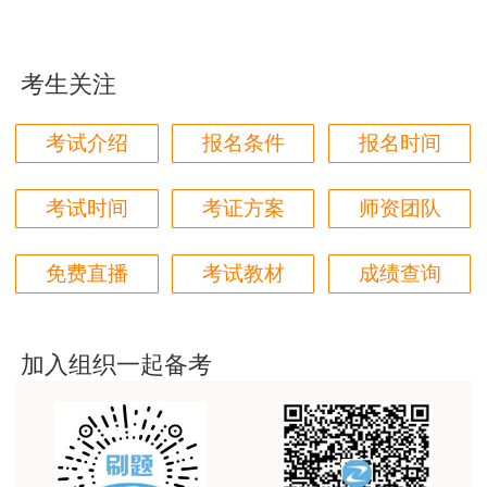
学都取得非常优秀满意的成绩，衷心感谢各位老师的
一级建造师项目管理预习入门核心知识点：竣
辛勤付出！
工质量验收
考生关注
用户m9****66
一级建造师项目管理预习入门核心知识点：质
对本次课程购买的老师的服务态度非常满意。希望我
考试介绍
报名条件
报名时间
量事故的分类
们网站教学质量越来越高。祝大家都取得满意的结
果！
一级建造师项目管理预习入门核心知识点：职
考试时间
考证方案
师资团队
用户m5****66
业健康安全管理体系与环境管理体系的建立和运行
3位老师，讲的都非常的好，
免费直播
考试教材
成绩查询
一级建造师项目管理预习入门核心知识点：建
用户m5****66
设工程安全事故的处理
3位老师，讲的都非常的好
加入组织一起备考
一级建造师项目管理预习入门核心知识点：建
用户m9****88
设工程现场文明施工的措施
建设工程教育网很给力，课程逻辑清晰，老师讲解通
俗易懂，重点突出，模拟题质量高，押题卷压中的知
一级建造师项目管理预习入门核心知识点：总
识点很多，尤其是实务简答题秘籍压中将近70%的小
问，让小白学员也能一次过四门，十分给力，值得推
价合同的应用