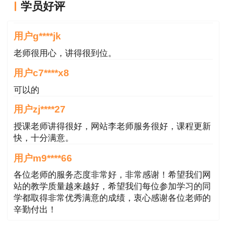
学员好评
业考试仅核发电子合格通知书，不核发纸质版证
课程真不错
书。专业技术人员登录北京市人力资源和社会保障
用户g****jk
局网站（rsj.beijing.gov.cn）—“个人办事”—“专业
老师很用心，讲得很到位。
技术人员资格证书”栏目，下载电子合格通知书。
用户c7****x8
四、证书查验
可以的
专业技术人员和用人单位登录北京市人力资源
用户zj****27
和社会保障局网站（rsj.beijing.gov.cn）—“法人办
授课老师讲得很好，网站李老师服务很好，课程更新
事”—“专业技术人员资格证书查询”栏目或中国人事
快，十分满意。
考试网（www.cpta.com.cn）—“证书查验”栏目，
用户m9****66
可查验证书信息。
各位老师的服务态度非常好，非常感谢！希望我们网
站的教学质量越来越好，希望我们每位参加学习的同
五、证书咨询
学都取得非常优秀满意的成绩，衷心感谢各位老师的
辛勤付出！
如有证书申领方面的问题，请发送电子邮件至