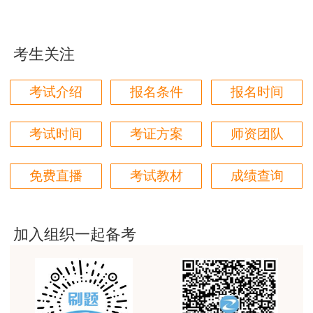
kwglsk@rsj.beijing.gov.cn或致电12333咨询。
用户m9****66
对本次课程购买的老师的服务态度非常满意。希望我
北京市人事考评办公室
们网站教学质量越来越高。祝大家都取得满意的结
考生关注
果！
2024年1月16日
用户m5****66
考试介绍
报名条件
报名时间
3位老师，讲的都非常的好
考试时间
考证方案
师资团队
用户m5****66
3位老师，讲的都非常的好，
免费直播
考试教材
成绩查询
用户m9****88
建设工程教育网很给力，课程逻辑清晰，老师讲解通
俗易懂，重点突出，模拟题质量高，押题卷压中的知
加入组织一起备考
识点很多，尤其是实务简答题秘籍压中将近70%的小
问，让小白学员也能一次过四门，十分给力，值得推
荐[强][强]
用户jl****un