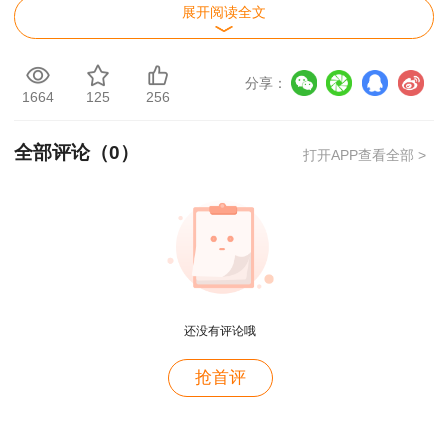
〔2021〕97号)规定，一级建造师职业资格推行电
展开阅读全文
子证书，电子证书与纸质证书具有同等法律效力。
专业技术人员登录中国人事考试网
分享：
1664
125
256
（www.cpta.com.cn）—“证书查验”栏目，下载电
子证书。推行电子证书后，已制发的纸质证书遗
全部评论（
0
）
打开APP查看全部 >
失、损毁的，不再办理补发。
三、电子合格通知书
按照《北京市人力资源和社会保障局关于试点
用户m4****68
推行专业技术人员考试电子合格通知书的通知》
老师讲的深入浅出，风趣幽默。编的记忆口诀也很助
（京人社事业发〔2019〕80 号）规定，2019 年
还没有评论哦
于记忆。
起，北京市推行专业技术人员考试电子合格通知
用户zh****86
抢首评
书，电子合格通知书与纸质版证书或存档证明等具
老师讲的很好
有同等效力，可应用在职称评价、资格考试、注册
登记、单位聘任等业务工作中。一级建造师增报专
用户cd****18