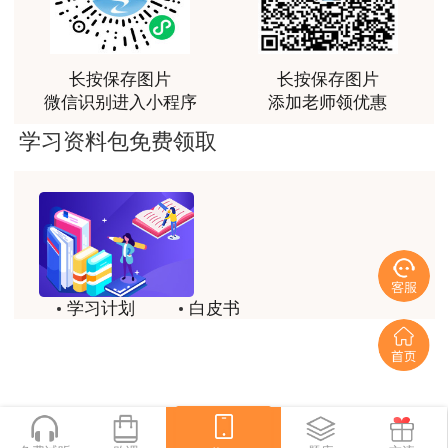
感谢教育网的多年支持与培养。
用户m9****66
长按保存图片
长按保存图片
老师讲课认真负责，要点突出；我考试通过了。
微信识别进入小程序
添加老师领优惠
用户m9****66
学习资料包免费领取
老师讲课认真负责，要点突出；我考试通过了。
用户ch****15
达老师的课程讲的非常好
用户s****02
学习计划
白皮书
喜欢达老师的讲课
历年试题
备考精华
用户s****02
一键领取
讲的不错~
用户s****02